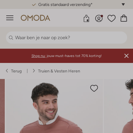
Gratis standaard verzending*
Menu
Shop nu:
jouw must-haves tot 70% korting!
Terug
Truien & Vesten Heren