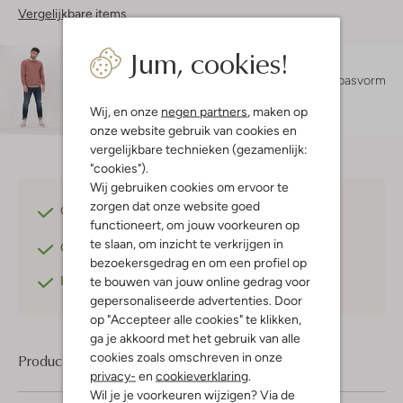
Vergelijkbare items
Jum, cookies!
Maatadvies
Bram is 1 meter 83 lang en draagt maat L.
De pasvorm
is
regular fit
.
Wij, en onze
negen partners
, maken op
onze website gebruik van cookies en
vergelijkbare technieken (gezamenlijk:
"cookies").
Wij gebruiken cookies om ervoor te
zorgen dat onze website goed
Gratis verzending
vanaf €75,-
functioneert, om jouw voorkeuren op
te slaan, om inzicht te verkrijgen in
Gratis retourneren
binnen 30 dagen*
bezoekersgedrag en om een profiel op
Betaal achteraf
met Klarna
te bouwen van jouw online gedrag voor
gepersonaliseerde advertenties. Door
op "Accepteer alle cookies" te klikken,
ga je akkoord met het gebruik van alle
cookies zoals omschreven in onze
Product informatie
privacy-
en
cookieverklaring
.
Wil je je voorkeuren wijzigen? Via de