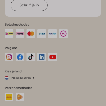
Schrijf je in
Betaalmethodes
Volg ons
Omoda
Omoda
Omoda
Omoda
Omoda
Kies je land
Instagram
Facebook
TikTok
LinkedIn
YouTube
NEDERLAND
Kies
Verzendmethodes
je
Sluit
land
Nederland