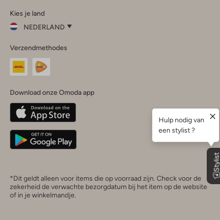
Omoda
Omoda
Omoda
Omoda
Omoda
Kies je land
Instagram
Facebook
TikTok
LinkedIn
YouTube
NEDERLAND
Kies
Verzendmethodes
je
Sluit
land
Nederland
België
(Nederlands)
Download onze Omoda app
Belgique
(Français)
Deutschland
*Dit geldt alleen voor items die op voorraad zijn. Check voor de
zekerheid de verwachte bezorgdatum bij het item op de website
of in je winkelmandje.