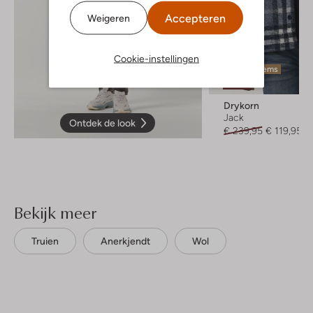
Accepteren
Weigeren
Cookie-instellingen
Laatste items
-50%
Drykorn
Jack
Ontdek de look
€ 239,95
€ 119,95
Bekijk meer
Truien
Anerkjendt
Wol