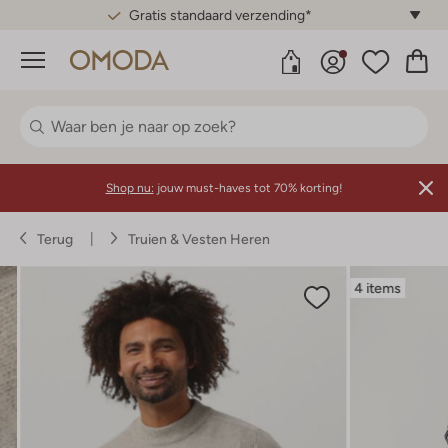
Gratis standaard verzending*
Menu
Shop nu:
jouw must-haves tot 70% korting!
Terug
Truien & Vesten Heren
4 items