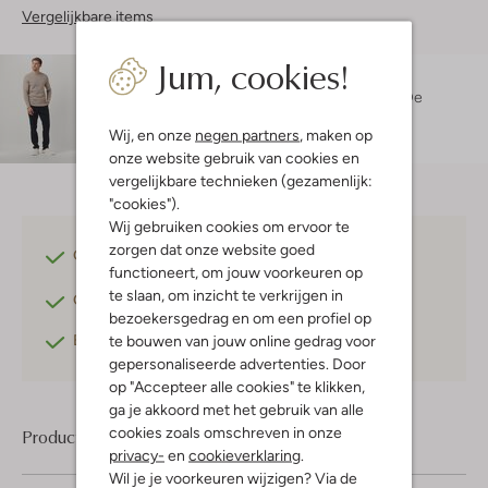
Vergelijkbare items
Jum, cookies!
Maatadvies
Laurens is 1 meter 83 lang en draagt maat L.
De
pasvorm is
regular fit
.
Wij, en onze
negen partners
, maken op
onze website gebruik van cookies en
vergelijkbare technieken (gezamenlijk:
"cookies").
Wij gebruiken cookies om ervoor te
zorgen dat onze website goed
Gratis verzending
vanaf €75,-
functioneert, om jouw voorkeuren op
te slaan, om inzicht te verkrijgen in
Gratis retourneren
binnen 30 dagen*
bezoekersgedrag en om een profiel op
Betaal achteraf
met Klarna
te bouwen van jouw online gedrag voor
gepersonaliseerde advertenties. Door
op "Accepteer alle cookies" te klikken,
ga je akkoord met het gebruik van alle
cookies zoals omschreven in onze
Product informatie
privacy-
en
cookieverklaring
.
Wil je je voorkeuren wijzigen? Via de