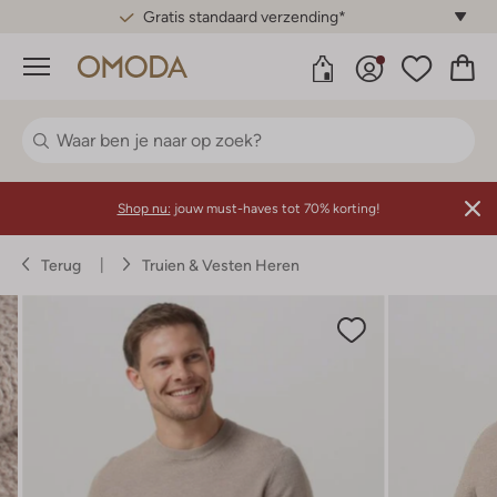
Gratis standaard verzending*
Menu
Shop nu:
jouw must-haves tot 70% korting!
Terug
Truien & Vesten Heren