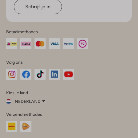
Schrijf je in
Betaalmethodes
Volg ons
Omoda
Omoda
Omoda
Omoda
Omoda
Kies je land
Instagram
Facebook
TikTok
LinkedIn
YouTube
NEDERLAND
Kies
Verzendmethodes
je
Sluit
land
Nederland