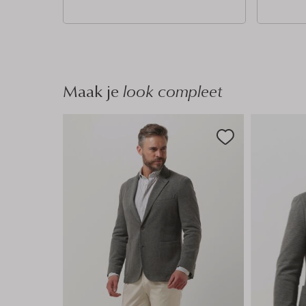
n
n
Maak je
look compleet