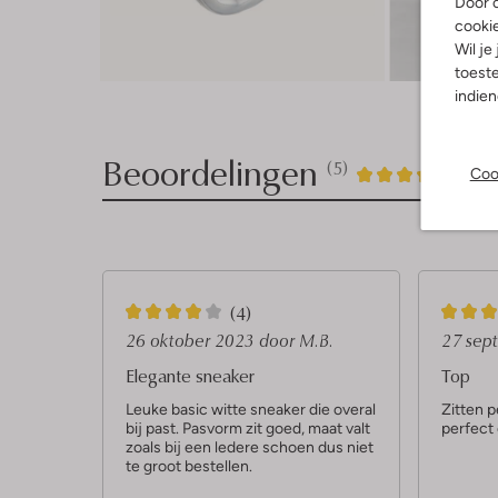
Door o
cooki
Wil je
toeste
indie
Beoordelingen
(5)
5
4
Coo
4
/5
Sterren
4
5
(4)
S
S
26 oktober 2023
door M.B.
27 sep
t
t
Elegante sneaker
Top
e
e
Leuke basic witte sneaker die overal
Zitten p
bij past. Pasvorm zit goed, maat valt
perfect
r
r
zoals bij een ledere schoen dus niet
r
r
te groot bestellen.
e
e