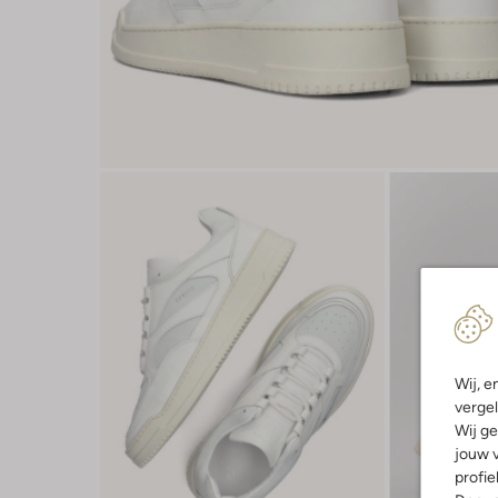
Wij, e
vergel
Wij ge
jouw v
profie