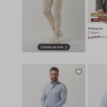
Laatste it
-30%
Profuomo
Colbert
€ 279,95
€ 1
Ontdek de look