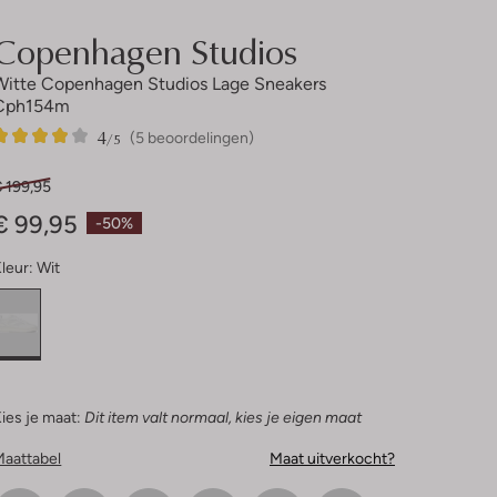
Copenhagen Studios
Witte Copenhagen Studios Lage Sneakers
Cph154m
4
5
4
/5
(5 beoordelingen)
Sterren
 199,95
€ 99,95
-50%
leur:
Wit
ies je maat:
Dit item valt normaal, kies je eigen maat
Maattabel
Maat uitverkocht?