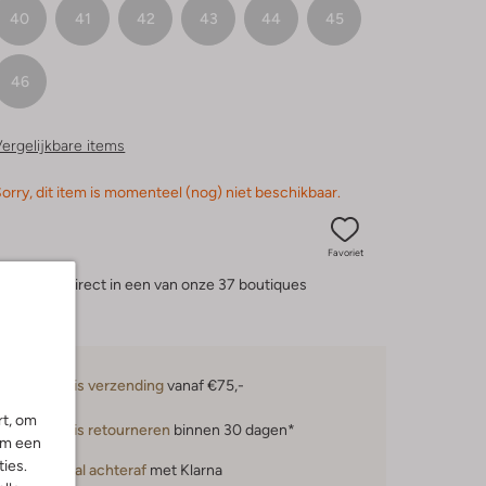
40
41
42
43
44
45
46
ergelijkbare items
orry, dit item is momenteel (nog) niet beschikbaar.
Favoriet
eserveer direct in een van onze 37 boutiques
Gratis verzending
vanaf €75,-
rt, om
Gratis retourneren
binnen 30 dagen*
om een
ies.
Betaal achteraf
met Klarna