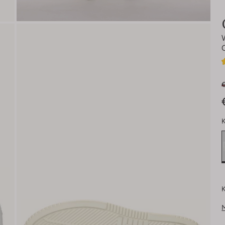
€
K
K