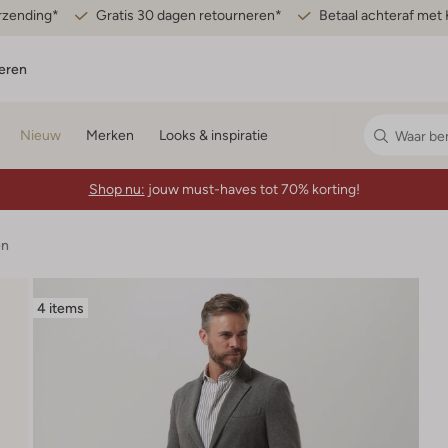
erzending*
Gratis 30 dagen retourneren*
Betaal achteraf met 
eren
Nieuw
Merken
Looks & inspiratie
Shop nu:
jouw must-haves tot 70% korting!
en
4 items