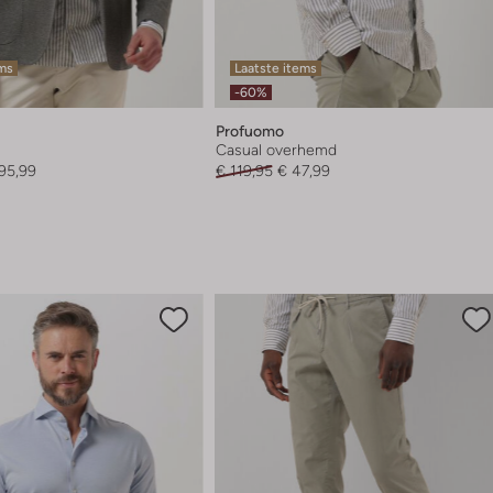
ems
Laatste items
-60%
Profuomo
Casual overhemd
95,99
€ 119,95
€ 47,99