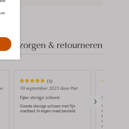
alle
ouw
Bezorgen & retourneren
5
5
(5)
S
S
ne
10 september 2023
door Piet
13 augustus 
t
t
Fijne stevige schoen
Sneakers
e
e
Goede stevige schoen met fijn
Wat een fijne s
voetbed. In eigen maat besteld.
heb ze nu voor
r
r
besteld en ben 
r
r
meernwant ze lo
gemaakt van pra
e
e