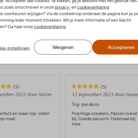
p "Accepteer alle cookies" te klikken, ga je akkoord met het gebruik van 
es zoals omschreven in onze
privacy-
en
cookieverklaring
.
 je voorkeuren wijzigen? Via de cookieknop onderaan de pagina kun je j
Ontdek de look
mming ieder moment intrekken. Wil je meer informatie of een klacht
nen? Ga naar onze
cookieverklaring
.
Product informatie
Weigeren
Accepteren
kie-instellingen
5
(5)
(5)
S
tember 2023
door Stefan
12 september 2023
door Lisan
t
Top sneakers
e
erfect en staan top. Vallen
Prachtige sneakers. Passen overal
 op maat.
bij. Goede pasvorm. Helemaal blij
r
mee.
r
e