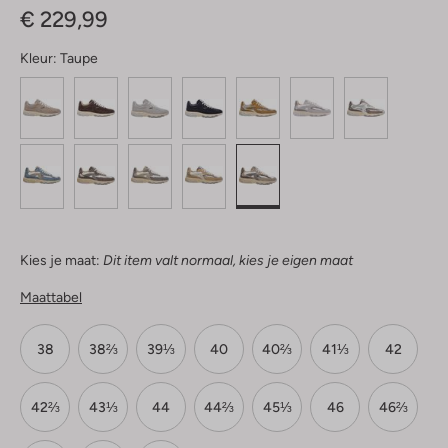
€ 229,99
Kleur:
Taupe
Kies je maat:
Dit item valt normaal, kies je eigen maat
Maattabel
38
38⅔
39⅓
40
40⅔
41⅓
42
42⅔
43⅓
44
44⅔
45⅓
46
46⅔