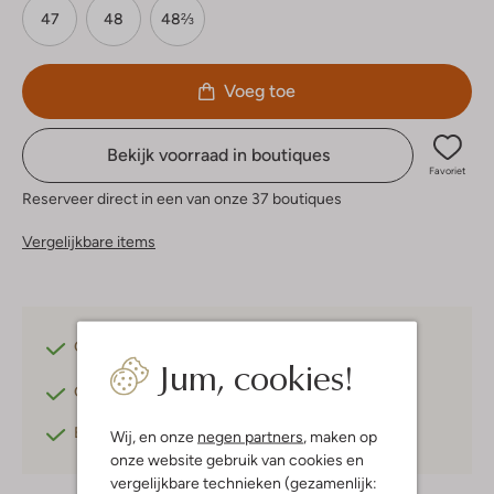
47
48
48⅔
Voeg toe
Bekijk voorraad in boutiques
Favoriet
Reserveer direct in een van onze 37 boutiques
Vergelijkbare items
Gratis verzending
vanaf €75,-
Jum, cookies!
Gratis retourneren
binnen 30 dagen*
Betaal achteraf
met Klarna
Wij, en onze
negen partners
, maken op
onze website gebruik van cookies en
vergelijkbare technieken (gezamenlijk: