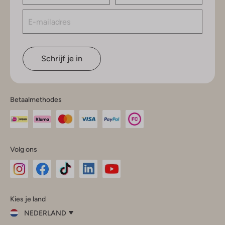
Schrijf je in
Betaalmethodes
Volg ons
Omoda
Omoda
Omoda
Omoda
Omoda
Kies je land
Instagram
Facebook
TikTok
LinkedIn
YouTube
NEDERLAND
Kies