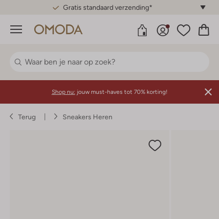
Gratis standaard verzending*
Menu
Shop nu:
jouw must-haves tot 70% korting!
Terug
Sneakers Heren