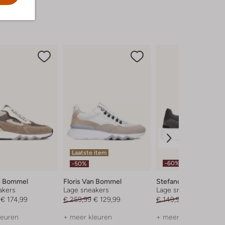
Laatste item
-60%
-50%
an Bommel
Floris Van Bommel
Stefano Lauran
akers
Lage sneakers
Lage sneakers
€ 174,99
€ 259,99
€ 129,99
€ 149,99
€ 59,99
leuren
+ meer kleuren
+ meer kleuren