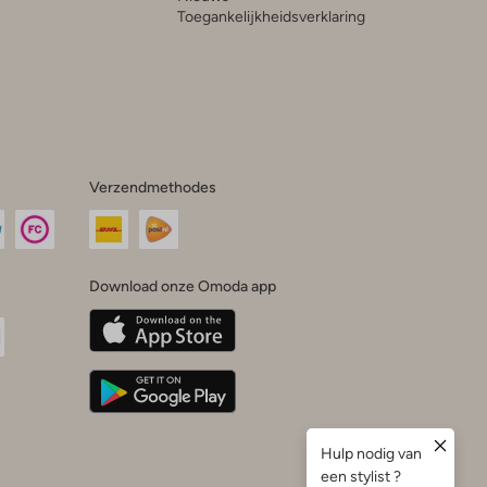
Toegankelijkheidsverklaring
Verzendmethodes
Download onze Omoda app
oda
n
uTube