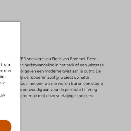
257 DE REZER sneakers van Floris van Bommel. Deze
rt, om
fect voor een herfstwandeling in het park of een winterse
om een
 plateauzool geven een moderne twist aan je outfit. De
ies.
fort, terwijl de rubberen zool grip biedt op natte
alle
eert moeiteloos met een warme wollen trui en een stoere
e de sneakers eenvoudig aan voor de perfecte fit. Voeg
ouw
st- en wintergarderobe met deze veelzijdige sneakers.