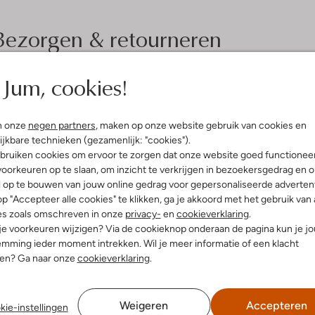
Bezorgen & retourneren
Jum, cookies!
elling & Pasvorm
Omschrijving
n onze
negen partners
, maken op onze website gebruik van cookies en
l
ijkbare technieken (gezamenlijk: "cookies").
Trek de aandacht met de SFM-10
ro Revival
bruiken cookies om ervoor te zorgen dat onze website goed functionee
lage sneakers voor heren zijn per
uitenkant:
Suède
oorkeuren op te slaan, om inzicht te verkrijgen in bezoekersgedrag en 
stadswandeling. De ronde neus en
innenkant:
Leer
l op te bouwen van jouw online gedrag voor gepersonaliseerde advertent
binnenkant van leer zorgt voor com
ol:
Rubber
p "Accepteer alle cookies" te klikken, ga je akkoord met het gebruik van 
bladeren. De camel kleur combin
g:
Veter
es zoals omschreven in onze
privacy-
en
cookieverklaring
.
jeans. Met de vetersluiting pas j
lateauzool
 je voorkeuren wijzigen? Via de cookieknop onderaan de pagina kun je j
een vleugje stijl toe aan je herf
Ronde Neus
mming ieder moment intrekken. Wil je meer informatie of een klacht
nen? Ga naar onze
cookieverklaring
.
Weigeren
Accepteren
kie-instellingen