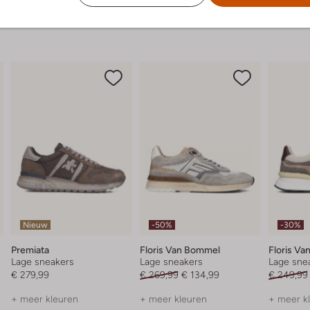
Nieuw
-50%
-30%
Premiata
Floris Van Bommel
Floris V
Lage sneakers
Lage sneakers
Lage sne
€ 279,99
€ 269,99
€ 134,99
€ 249,99
+ meer kleuren
+ meer kleuren
+ meer k