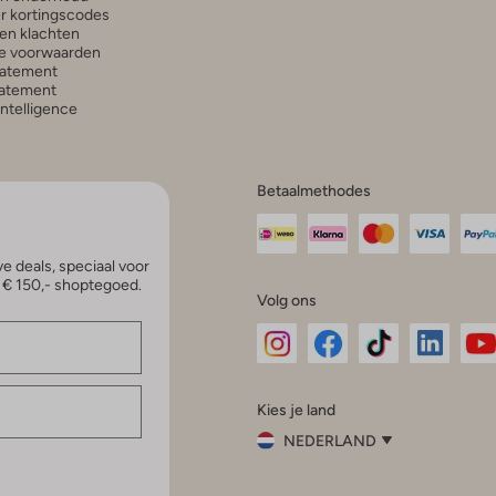
r kortingscodes
en klachten
e voorwaarden
tatement
atement
 Intelligence
Betaalmethodes
e deals, speciaal voor
p € 150,- shoptegoed.
Volg ons
Omoda
Omoda
Omoda
Omoda
Om
Kies je land
Instagram
Facebook
TikTok
LinkedI
Yo
NEDERLAND
Kies
je