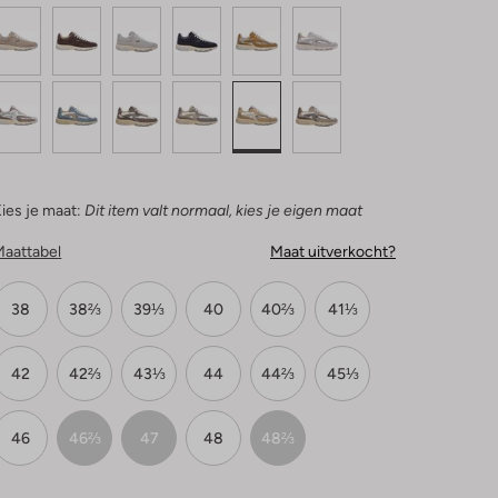
ies je maat:
Dit item valt normaal, kies je eigen maat
Maattabel
Maat uitverkocht?
38
38⅔
39⅓
40
40⅔
41⅓
42
42⅔
43⅓
44
44⅔
45⅓
46
46⅔
47
48
48⅔