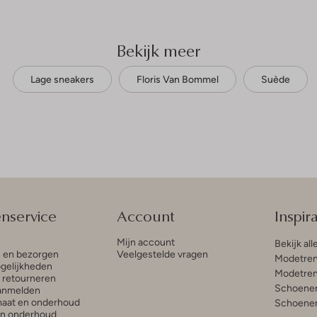
Bekijk meer
Lage sneakers
Floris Van Bommel
Suède
enservice
Account
Inspira
Mijn account
Bekijk all
n en bezorgen
Veelgestelde vragen
Modetren
gelijkheden
Modetren
n retourneren
Schoenen
anmelden
aat en onderhoud
Schoenen
en onderhoud