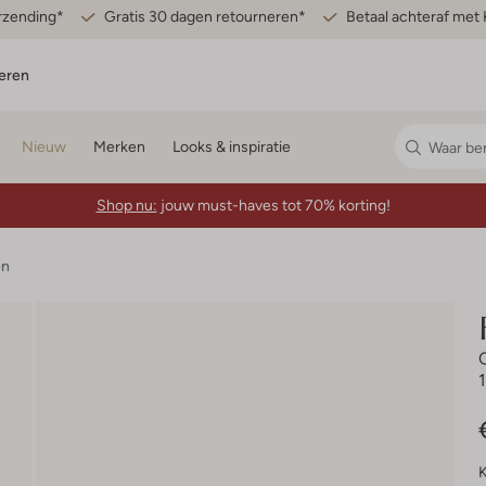
erzending*
Gratis 30 dagen retourneren*
Betaal achteraf met 
eren
Nieuw
Merken
Looks & inspiratie
Shop nu:
jouw must-haves tot 70% korting!
en
K