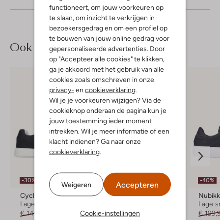
functioneert, om jouw voorkeuren op
te slaan, om inzicht te verkrijgen in
bezoekersgedrag en om een profiel op
te bouwen van jouw online gedrag voor
Ook iets voor jou?
gepersonaliseerde advertenties. Door
op "Accepteer alle cookies" te klikken,
ga je akkoord met het gebruik van alle
cookies zoals omschreven in onze
privacy-
en
cookieverklaring
.
Wil je je voorkeuren wijzigen? Via de
cookieknop onderaan de pagina kun je
jouw toestemming ieder moment
intrekken. Wil je meer informatie of een
klacht indienen? Ga naar onze
cookieverklaring
.
-30%
-40%
-40%
Accepteren
Weigeren
Cycleur De Luxe
Nubikk
Nubik
Lage sneakers
Lage sneakers
Lage s
Cookie-instellingen
€ 149,99
€ 104,99
€ 219,99
€ 131,99
€ 199,