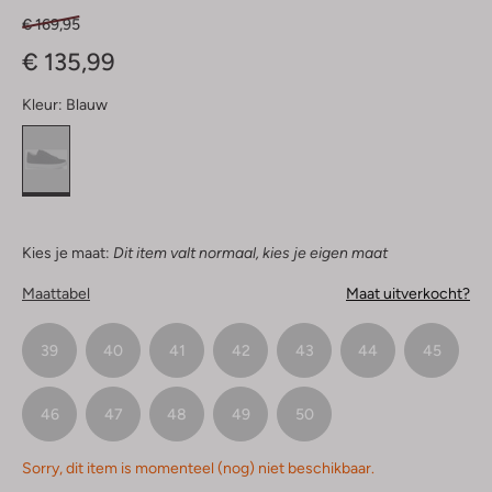
€ 169,95
€ 135,99
Kleur:
Blauw
Kies je maat:
Dit item valt normaal, kies je eigen maat
Maattabel
Maat uitverkocht?
39
40
41
42
43
44
45
46
47
48
49
50
Sorry, dit item is momenteel (nog) niet beschikbaar.