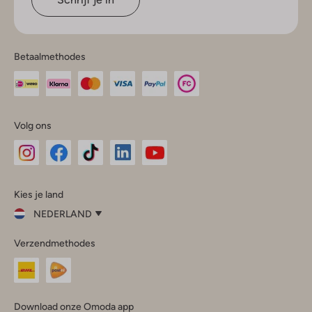
Betaalmethodes
Volg ons
Omoda
Omoda
Omoda
Omoda
Omoda
Kies je land
Instagram
Facebook
TikTok
LinkedIn
YouTube
NEDERLAND
Kies
Verzendmethodes
je
Sluit
land
Nederland
België
(Nederlands)
Download onze Omoda app