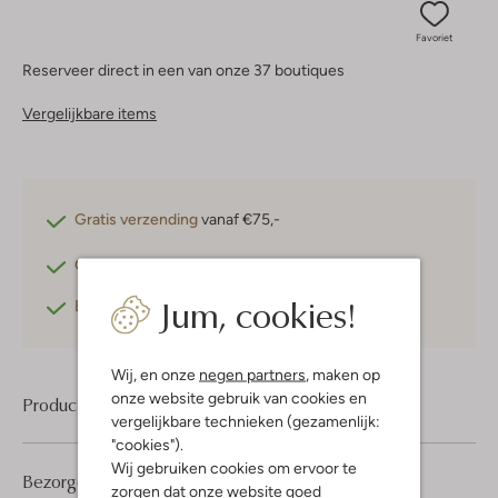
Favoriet
Reserveer direct in een van onze 37 boutiques
Vergelijkbare items
Gratis verzending
vanaf €75,-
Gratis retourneren
binnen 30 dagen*
Jum, cookies!
Betaal achteraf
met Klarna
Wij, en onze
negen partners
, maken op
onze website gebruik van cookies en
Product informatie
vergelijkbare technieken (gezamenlijk:
"cookies").
Wij gebruiken cookies om ervoor te
Bezorgen & retourneren
zorgen dat onze website goed