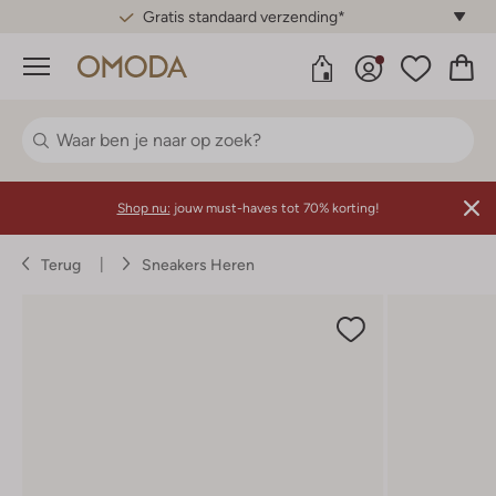
Gratis standaard verzending*
Menu
Shop nu:
jouw must-haves tot 70% korting!
Terug
Sneakers Heren