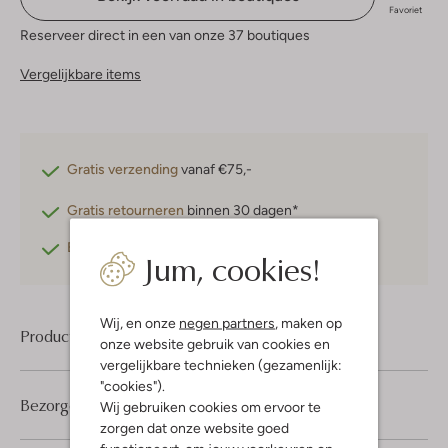
Favoriet
Reserveer direct in een van onze 37 boutiques
Vergelijkbare items
Gratis verzending
vanaf €75,-
Gratis retourneren
binnen 30 dagen*
Betaal achteraf
met Klarna
Jum, cookies!
Wij, en onze
negen partners
, maken op
Product informatie
onze website gebruik van cookies en
vergelijkbare technieken (gezamenlijk:
"cookies").
Bezorgen & retourneren
Wij gebruiken cookies om ervoor te
zorgen dat onze website goed