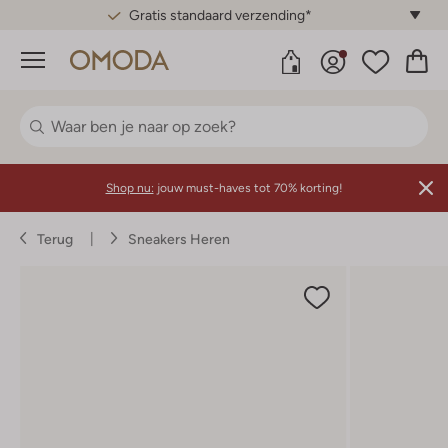
Gratis standaard verzending*
Menu
Shop nu:
jouw must-haves tot 70% korting!
Terug
Sneakers Heren