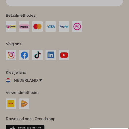
Betaalmethodes
Volg ons
Omoda
Omoda
Omoda
Omoda
Omoda
Kies je land
Instagram
Facebook
TikTok
LinkedIn
YouTube
NEDERLAND
Kies
Verzendmethodes
je
Sluit
land
Nederland
België
(Nederlands)
Download onze Omoda app
Belgique
(Français)