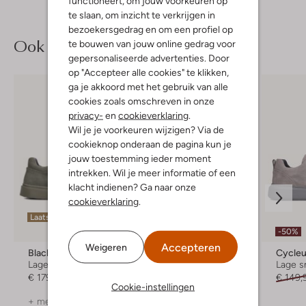
functioneert, om jouw voorkeuren op
te slaan, om inzicht te verkrijgen in
bezoekersgedrag en om een profiel op
Ook iets voor jou?
te bouwen van jouw online gedrag voor
gepersonaliseerde advertenties. Door
op "Accepteer alle cookies" te klikken,
ga je akkoord met het gebruik van alle
cookies zoals omschreven in onze
privacy-
en
cookieverklaring
.
Wil je je voorkeuren wijzigen? Via de
cookieknop onderaan de pagina kun je
jouw toestemming ieder moment
intrekken. Wil je meer informatie of een
klacht indienen? Ga naar onze
cookieverklaring
.
Laatste maten
-50%
-50%
Accepteren
Weigeren
Blackstone
Stefano Lauran
Cycleu
Lage sneakers
Lage sneakers
Lage s
€ 179,95
€ 149,99
€ 74,99
€ 149,
Cookie-instellingen
+ meer kleuren
+ meer kleuren