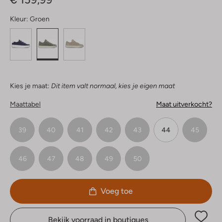
Kleur:
Groen
Kies je maat:
Dit item valt normaal, kies je eigen maat
Maattabel
Maat uitverkocht?
39
40
41
42
43
44
45
46
47
48
49
50
Voeg toe
Bekijk voorraad in boutiques