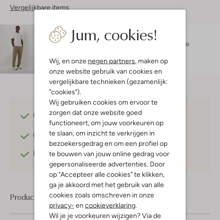
Vergelijkbare items
Jum, cookies!
Maatadvies
Ibrahim is 1 meter 88 lang en draagt maat L.
De
pasvorm is
regular fit
.
Wij, en onze
negen partners
, maken op
onze website gebruik van cookies en
vergelijkbare technieken (gezamenlijk:
"cookies").
Wij gebruiken cookies om ervoor te
zorgen dat onze website goed
Gratis verzending
vanaf €75,-
functioneert, om jouw voorkeuren op
te slaan, om inzicht te verkrijgen in
Gratis retourneren
binnen 30 dagen*
bezoekersgedrag en om een profiel op
Betaal achteraf
met Klarna
te bouwen van jouw online gedrag voor
gepersonaliseerde advertenties. Door
op "Accepteer alle cookies" te klikken,
ga je akkoord met het gebruik van alle
cookies zoals omschreven in onze
Product informatie
privacy-
en
cookieverklaring
.
Wil je je voorkeuren wijzigen? Via de