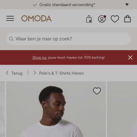
Gratis standaard verzending*
Menu
Shop nu:
jouw must-haves tot 70% korting!
Terug
Polo's & T-Shirts Heren