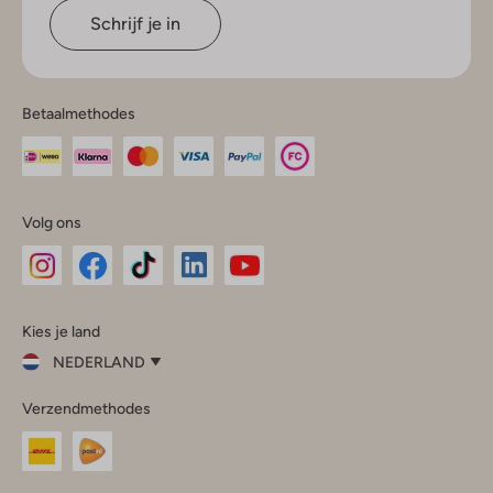
Schrijf je in
Betaalmethodes
Volg ons
Omoda
Omoda
Omoda
Omoda
Omoda
Kies je land
Instagram
Facebook
TikTok
LinkedIn
YouTube
NEDERLAND
Kies
Verzendmethodes
je
Sluit
land
Nederland