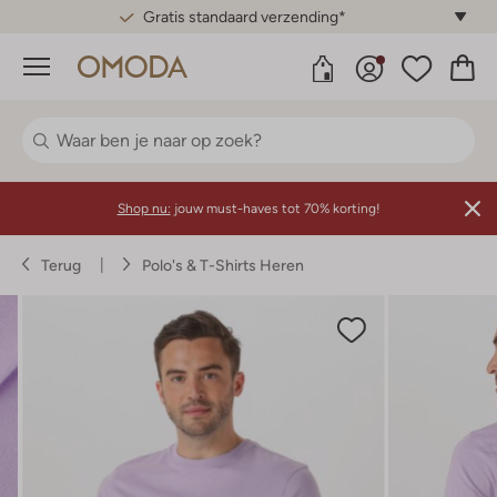
Gratis standaard verzending*
Menu
Shop nu:
jouw must-haves tot 70% korting!
Terug
Polo's & T-Shirts Heren