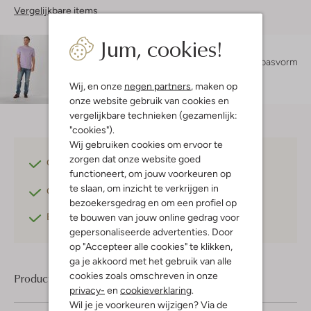
Vergelijkbare items
Jum, cookies!
Maatadvies
Bram is 1 meter 83 lang en draagt maat L.
De pasvorm
is
regular fit
.
Wij, en onze
negen partners
, maken op
onze website gebruik van cookies en
vergelijkbare technieken (gezamenlijk:
"cookies").
Wij gebruiken cookies om ervoor te
zorgen dat onze website goed
Gratis verzending
vanaf €75,-
functioneert, om jouw voorkeuren op
te slaan, om inzicht te verkrijgen in
Gratis retourneren
binnen 30 dagen*
bezoekersgedrag en om een profiel op
Betaal achteraf
met Klarna
te bouwen van jouw online gedrag voor
gepersonaliseerde advertenties. Door
op "Accepteer alle cookies" te klikken,
ga je akkoord met het gebruik van alle
cookies zoals omschreven in onze
Product informatie
privacy-
en
cookieverklaring
.
Wil je je voorkeuren wijzigen? Via de