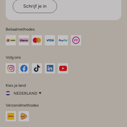
Schrijf je in
Betaalmethodes
Volg ons
Omoda
Omoda
Omoda
Omoda
Omoda
Kies je land
Instagram
Facebook
TikTok
LinkedIn
YouTube
NEDERLAND
Kies
Verzendmethodes
je
Sluit
land
Nederland