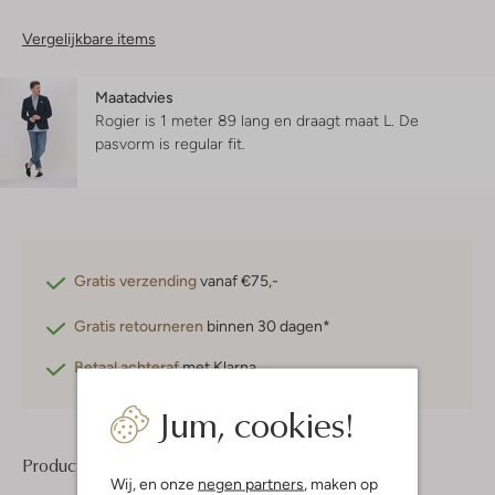
Vergelijkbare items
Maatadvies
Rogier is 1 meter 89 lang en draagt maat L.
De
pasvorm is
regular fit
.
Gratis verzending
vanaf €75,-
Gratis retourneren
binnen 30 dagen*
Betaal achteraf
met Klarna
Jum, cookies!
Product informatie
Wij, en onze
negen partners
, maken op