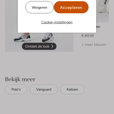
Accepteren
Weigeren
Cookie-instellingen
G-Star Raw
Short
€ 89,99
+ meer kleuren
Ontdek de look
Bekijk meer
Polo's
Vanguard
Katoen