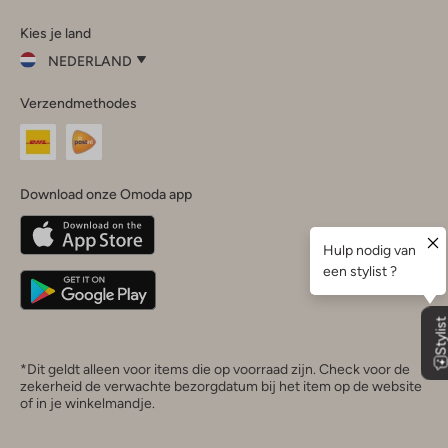
Omoda
Omoda
Omoda
Omoda
Omoda
Kies je land
Instagram
Facebook
TikTok
LinkedIn
YouTube
NEDERLAND
Kies
Verzendmethodes
je
Sluit
land
Nederland
België
(Nederlands)
Download onze Omoda app
Belgique
(Français)
Deutschland
*Dit geldt alleen voor items die op voorraad zijn. Check voor de
zekerheid de verwachte bezorgdatum bij het item op de website
of in je winkelmandje.