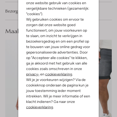
onze website gebruik van cookies en
vergelijkbare technieken (gezamenlijk:
Bezorgen & retourneren
"cookies").
Wij gebruiken cookies om ervoor te
zorgen dat onze website goed
Maak je
look compleet
functioneert, om jouw voorkeuren op
te slaan, om inzicht te verkrijgen in
bezoekersgedrag en om een profiel op
te bouwen van jouw online gedrag voor
gepersonaliseerde advertenties. Door
op "Accepteer alle cookies" te klikken,
ga je akkoord met het gebruik van alle
cookies zoals omschreven in onze
privacy-
en
cookieverklaring
.
Wil je je voorkeuren wijzigen? Via de
cookieknop onderaan de pagina kun je
jouw toestemming ieder moment
intrekken. Wil je meer informatie of een
klacht indienen? Ga naar onze
cookieverklaring
.