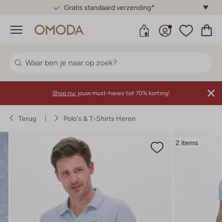
Gratis standaard verzending*
Menu
Shop nu:
jouw must-haves tot 70% korting!
Terug
Polo's & T-Shirts Heren
2 items