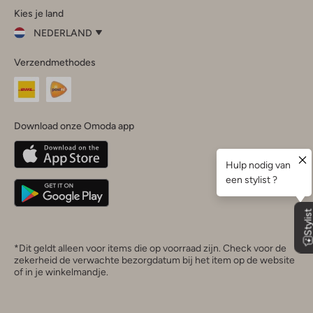
Kies je land
Instagram
Facebook
TikTok
LinkedIn
YouTube
NEDERLAND
Kies
Verzendmethodes
je
Sluit
land
Nederland
België
(Nederlands)
Download onze Omoda app
Belgique
(Français)
Deutschland
*Dit geldt alleen voor items die op voorraad zijn. Check voor de
zekerheid de verwachte bezorgdatum bij het item op de website
of in je winkelmandje.