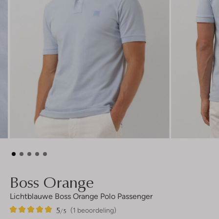
Boss Orange
Lichtblauwe Boss Orange Polo Passenger
5
1
5
/5
(1 beoordeling)