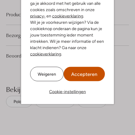
ga je akkoord met het gebruik van alle
cookies zoals omschreven in onze
Product informatie
privacy-
en
cookieverklaring
.
Wil je je voorkeuren wijzigen? Via de
cookieknop onderaan de pagina kun je
Bezorgen & retourneren
jouw toestemming ieder moment
intrekken. Wil je meer informatie of een
klacht indienen? Ga naar onze
cookieverklaring
.
1
5
Beoordelingen
(1)
5
/5
Sterren
Accepteren
Weigeren
Bekijk meer
Cookie-instellingen
Polo's
Boss Orange
Katoen