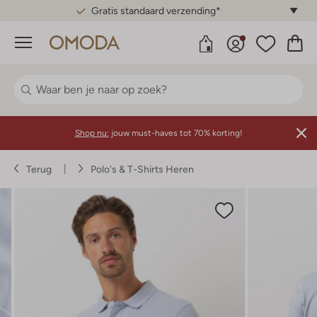
Gratis standaard verzending*
Menu
Shop nu:
jouw must-haves tot 70% korting!
Terug
Polo's & T-Shirts Heren