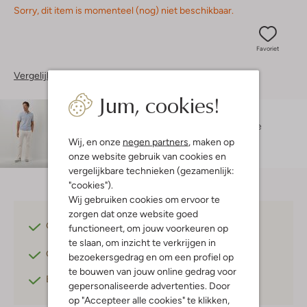
Sorry, dit item is momenteel (nog) niet beschikbaar.
Favoriet
Vergelijkbare items
Jum, cookies!
Maatadvies
Folkert is 1 meter 89 lang en draagt maat L.
De
pasvorm is
regular fit
.
Wij, en onze
negen partners
, maken op
onze website gebruik van cookies en
vergelijkbare technieken (gezamenlijk:
"cookies").
Wij gebruiken cookies om ervoor te
zorgen dat onze website goed
Gratis verzending
vanaf €75,-
functioneert, om jouw voorkeuren op
te slaan, om inzicht te verkrijgen in
Gratis retourneren
binnen 30 dagen*
bezoekersgedrag en om een profiel op
te bouwen van jouw online gedrag voor
Betaal achteraf
met Klarna
gepersonaliseerde advertenties. Door
op "Accepteer alle cookies" te klikken,