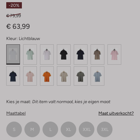
Sterren
-20%
€ 79,99
€ 63,99
Kleur:
Lichtblauw
Kies je maat:
Dit item valt normaal, kies je eigen maat
Maattabel
Maat uitverkocht?
S
M
L
XL
XXL
3XL