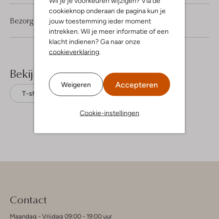
Wil je je voorkeuren wijzigen? Via de
cookieknop onderaan de pagina kun je
Bezorgen & retourneren
jouw toestemming ieder moment
intrekken. Wil je meer informatie of een
klacht indienen? Ga naar onze
cookieverklaring
.
Bekijk meer
Accepteren
Weigeren
T-shirts
Pme Legend
Katoen
Cookie-instellingen
Contact
Maandag - Vrijdag 09:00 - 19:00 uur