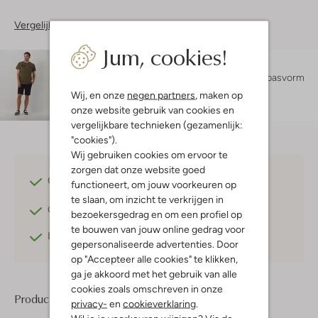
Vergelijkbare items
Jum, cookies!
Maatadvies
Bram is 1 meter 83 lang en draagt maat L.
De pasvorm
is
regular fit
.
Wij, en onze
negen partners
, maken op
onze website gebruik van cookies en
vergelijkbare technieken (gezamenlijk:
"cookies").
Wij gebruiken cookies om ervoor te
zorgen dat onze website goed
Gratis verzending
vanaf €75,-
functioneert, om jouw voorkeuren op
te slaan, om inzicht te verkrijgen in
Gratis retourneren
binnen 30 dagen*
bezoekersgedrag en om een profiel op
te bouwen van jouw online gedrag voor
Betaal achteraf
met Klarna
gepersonaliseerde advertenties. Door
op "Accepteer alle cookies" te klikken,
ga je akkoord met het gebruik van alle
cookies zoals omschreven in onze
Product informatie
privacy-
en
cookieverklaring
.