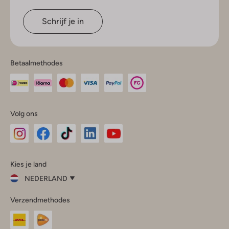
Schrijf je in
Betaalmethodes
Volg ons
Omoda
Omoda
Omoda
Omoda
Omoda
Kies je land
Instagram
Facebook
TikTok
LinkedIn
YouTube
NEDERLAND
Kies
Verzendmethodes
je
Sluit
land
Nederland