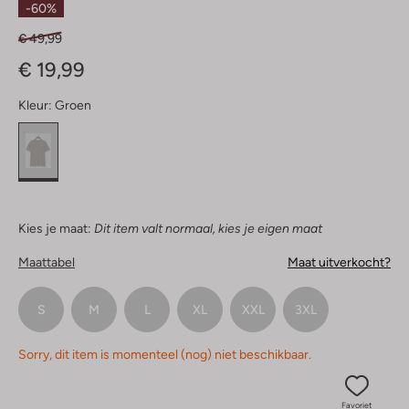
-60%
€ 49,99
€ 19,99
Kleur:
Groen
Kies je maat:
Dit item valt normaal, kies je eigen maat
Maattabel
Maat uitverkocht?
S
M
L
XL
XXL
3XL
Sorry, dit item is momenteel (nog) niet beschikbaar.
Favoriet