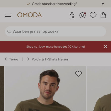
Gratis standaard verzending*
Menu
Shop nu:
jouw must-haves tot 70% korting!
Terug
Polo's & T-Shirts Heren