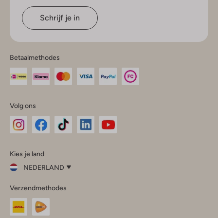
Schrijf je in
Betaalmethodes
Volg ons
Omoda
Omoda
Omoda
Omoda
Omoda
Kies je land
Instagram
Facebook
TikTok
LinkedIn
YouTube
NEDERLAND
Kies
Verzendmethodes
je
Sluit
land
Nederland