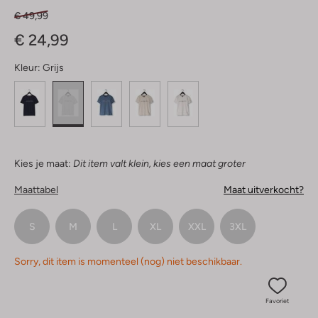
€ 49,99
€ 24,99
Kleur:
Grijs
Kies je maat:
Dit item valt klein, kies een maat groter
Maattabel
Maat uitverkocht?
S
M
L
XL
XXL
3XL
Sorry, dit item is momenteel (nog) niet beschikbaar.
Favoriet