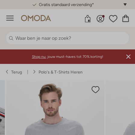
Gratis standaard verzending*
Menu
Shop nu:
jouw must-haves tot 70% korting!
Terug
Polo's & T-Shirts Heren