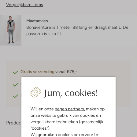
Vergelijkbare items
Maatadvies
Bonaventure is 1 meter 88 lang en draagt maat L.
De
pasvorm is
slim fit
.
Gratis verzending
vanaf €75,-
Gratis retourneren
binnen 30 dagen*
Jum, cookies!
Betaal achteraf
met Klarna
Wij, en onze
negen partners
, maken op
onze website gebruik van cookies en
vergelijkbare technieken (gezamenlijk:
Product informatie
"cookies").
Wij gebruiken cookies om ervoor te