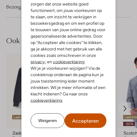
zorgen dat onze website goed
Bezorgen & retourneren
functioneert, om jouw voorkeuren op
te slaan, om inzicht te verkrijgen in
bezoekersgedrag en om een profiel op
te bouwen van jouw online gedrag voor
gepersonaliseerde advertenties. Door
Ook iets voor jou?
op "Accepteer alle cookies" te klikken,
ga je akkoord met het gebruik van alle
cookies zoals omschreven in onze
privacy-
en
cookieverklaring
.
Wil je je voorkeuren wijzigen? Via de
cookieknop onderaan de pagina kun je
jouw toestemming ieder moment
intrekken. Wil je meer informatie of een
klacht indienen? Ga naar onze
cookieverklaring
.
Laatste item
Laatste item
Laatst
Accepteren
Weigeren
-50%
-50%
Zadig & Voltaire
Calvin Klein
Scotch