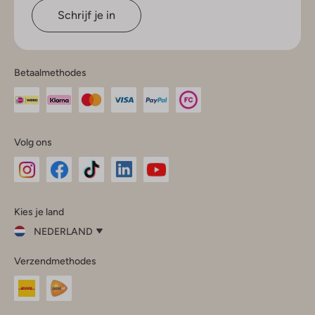
Schrijf je in
Betaalmethodes
Volg ons
Omoda
Omoda
Omoda
Omoda
Omoda
Kies je land
Instagram
Facebook
TikTok
LinkedIn
YouTube
NEDERLAND
Kies
Verzendmethodes
je
Sluit
land
Nederland