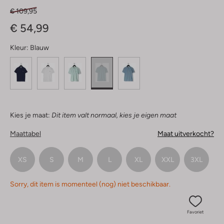
€ 109,95
€ 54,99
Kleur:
Blauw
Kies je maat:
Dit item valt normaal, kies je eigen maat
Maattabel
Maat uitverkocht?
XS
S
M
L
XL
XXL
3XL
Sorry, dit item is momenteel (nog) niet beschikbaar.
Favoriet