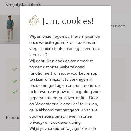
Vergelijkbare items
Jum, cookies!
Maatadvies
Milan is 1 meter 84 lang en draagt maat L.
De pasvorm
is
slim fit
.
Wij, en onze
negen partners
, maken op
onze website gebruik van cookies en
vergelijkbare technieken (gezamenlijk:
"cookies").
Wij gebruiken cookies om ervoor te
zorgen dat onze website goed
Gratis verzending
vanaf €75,-
functioneert, om jouw voorkeuren op
te slaan, om inzicht te verkrijgen in
Gratis retourneren
binnen 30 dagen*
bezoekersgedrag en om een profiel op
Betaal achteraf
met Klarna
te bouwen van jouw online gedrag voor
gepersonaliseerde advertenties. Door
op "Accepteer alle cookies" te klikken,
ga je akkoord met het gebruik van alle
cookies zoals omschreven in onze
Product informatie
privacy-
en
cookieverklaring
.
Wil je je voorkeuren wijzigen? Via de