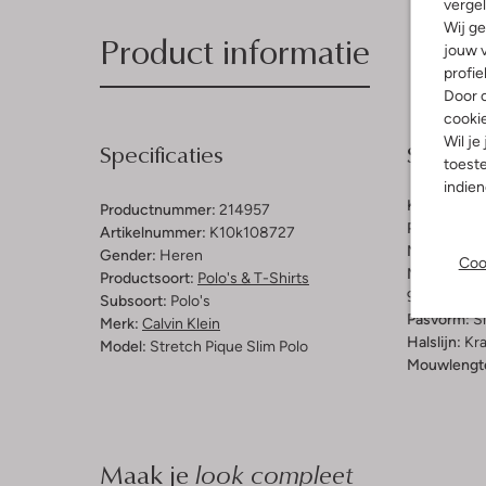
vergel
Wij ge
Product informatie
jouw v
profie
Door o
cooki
Wil je
Specificaties
Samenst
toeste
indie
Kleur:
Beig
Productnummer:
214957
Patroon:
Ef
Artikelnummer:
K10k108727
Materiaal:
K
Gender:
Heren
Coo
Materiaalp
Productsoort:
Polo's & T-Shirts
96% Katoen
Subsoort:
Polo's
Pasvorm:
Sl
Merk:
Calvin Klein
Halslijn:
Kr
Model:
Stretch Pique Slim Polo
Mouwlengt
Maak je
look compleet