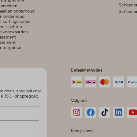
n retourneren
Schoenen
anmelden
aat en onderhoud
Schoenen
en onderhoud
r kortingscodes
en klachten
e voorwaarden
tatement
atement
 Intelligence
Betaalmethodes
e deals, speciaal voor
p € 150,- shoptegoed.
Volg ons
Omoda
Omoda
Omoda
Omoda
Om
Kies je land
Instagram
Facebook
TikTok
LinkedI
Yo