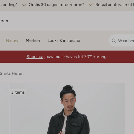
erzending*
Gratis 30 dagen retourneren*
Betaal achteraf met 
eren
Nieuw
Merken
Looks & inspiratie
Shop nu:
jouw must-haves tot 70% korting!
-Shirts Heren
3 items