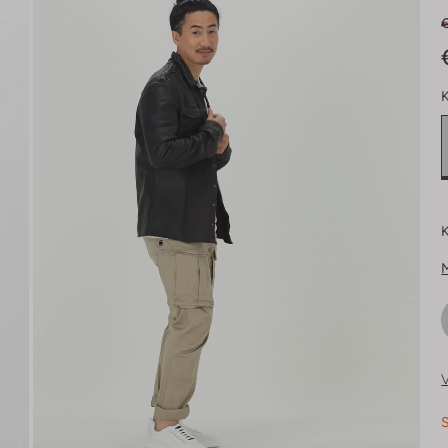
K
K
V
S