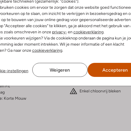
ijkbare technieken (gezamenlijk: "cookies").
bruiken cookies om ervoor te zorgen dat onze website goed functionee
Bezorgen & retourneren
oorkeuren op te slaan, om inzicht te verkrijgen in bezoekersgedrag en 
l op te bouwen van jouw online gedrag voor gepersonaliseerde advertent
p "Accepteer alle cookies" te klikken, ga je akkoord met het gebruik van 
es zoals omschreven in onze
privacy-
en
cookieverklaring
.
 je voorkeuren wijzigen? Via de cookieknop onderaan de pagina kun je j
elling & Pasvorm
Wasvoorschriften
mming ieder moment intrekken. Wil je meer informatie of een klacht
nen? Ga naar onze
cookieverklaring
.
e
Beperkt wassen op 30 °C
fen
Strijken op maximaal 110 °C
atoen
Weigeren
Accepteren
kie-instellingen
ercentages:
Kan niet in de droogtromme
, 4% Elastaan
Niet chemisch reinigen
im Fit
Enkel chloorvrij bleken
aag
e:
Korte Mouw