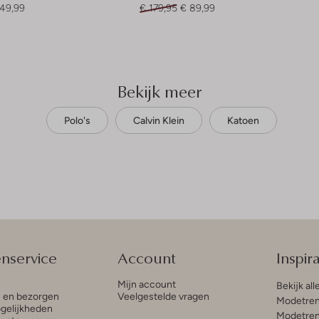
149,99
€ 179,95
€ 89,99
Bekijk meer
Polo's
Calvin Klein
Katoen
enservice
Account
Inspira
Mijn account
Bekijk all
n en bezorgen
Veelgestelde vragen
Modetren
gelijkheden
Modetren