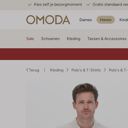
Kies zelf je bezorgmoment
Gratis standaard v
Dames
Heren
Kind
Sale
Schoenen
Kleding
Tassen & Accessoires
Terug
Kleding
Polo's & T-Shirts
Polo's & T