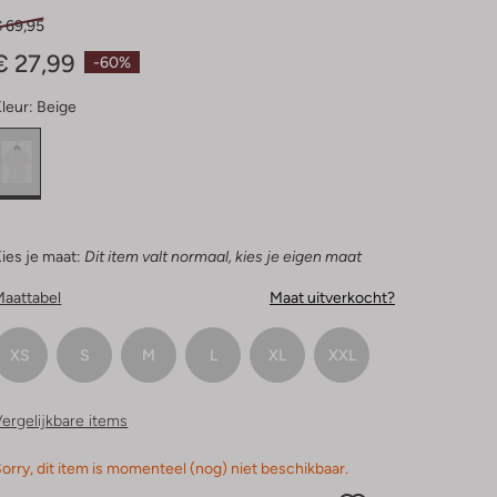
€ 69,95
€ 27,99
-60%
leur:
Beige
ies je maat:
Dit item valt normaal, kies je eigen maat
Maattabel
Maat uitverkocht?
XS
S
M
L
XL
XXL
ergelijkbare items
orry, dit item is momenteel (nog) niet beschikbaar.