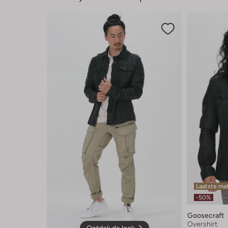
Laatste ma
-50%
Goosecraft
Overshirt