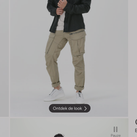
Ontdek de look
Pauze