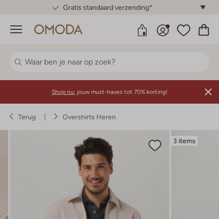
Gratis standaard verzending*
Menu
Shop nu:
jouw must-haves tot 70% korting!
Terug
Overshirts Heren
3 items