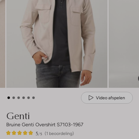
Video afspelen
Genti
Bruine Genti Overshirt S7103-1967
5
1
5
/5
(1 beoordeling)