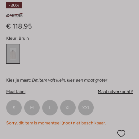
Sterren
-30%
€ 169,95
€ 118,95
Kleur:
Bruin
Kies je maat:
Dit item valt klein, kies een maat groter
Maattabel
Maat uitverkocht?
S
M
L
XL
XXL
Sorry, dit item is momenteel (nog) niet beschikbaar.