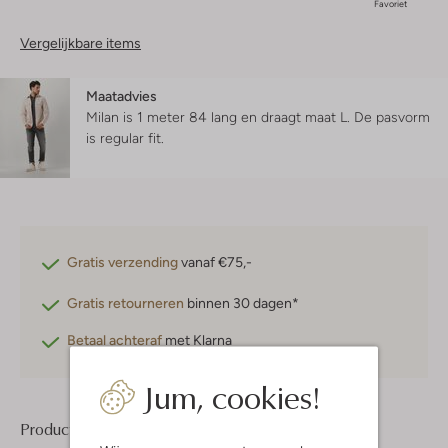
Favoriet
Vergelijkbare items
Maatadvies
Milan is 1 meter 84 lang en draagt maat L.
De pasvorm
is
regular fit
.
Gratis verzending
vanaf €75,-
Gratis retourneren
binnen 30 dagen*
Betaal achteraf
met Klarna
Jum, cookies!
Product informatie