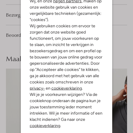
Wij, en onze
negen partners
, maken op
onze website gebruik van cookies en
vergelijkbare technieken (gezamenlijk:
Bezorgen & retourneren
"cookies").
Wij gebruiken cookies om ervoor te
zorgen dat onze website goed
1
5
Beoordelingen
(1)
5
/5
functioneert, om jouw voorkeuren op
Sterren
te slaan, om inzicht te verkrijgen in
bezoekersgedrag en om een profiel op
Maak je
look compleet
te bouwen van jouw online gedrag voor
gepersonaliseerde advertenties. Door
op "Accepteer alle cookies" te klikken,
ga je akkoord met het gebruik van alle
cookies zoals omschreven in onze
privacy-
en
cookieverklaring
.
Wil je je voorkeuren wijzigen? Via de
cookieknop onderaan de pagina kun je
jouw toestemming ieder moment
intrekken. Wil je meer informatie of een
klacht indienen? Ga naar onze
cookieverklaring
.