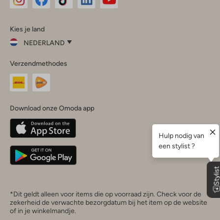
Omoda
Omoda
Omoda
Omoda
Omoda
Kies je land
Instagram
Facebook
TikTok
LinkedIn
YouTube
NEDERLAND
Kies
Verzendmethodes
je
Sluit
land
Nederland
België
(Nederlands)
Download onze Omoda app
Belgique
(Français)
Deutschland
*Dit geldt alleen voor items die op voorraad zijn. Check voor de
zekerheid de verwachte bezorgdatum bij het item op de website
of in je winkelmandje.