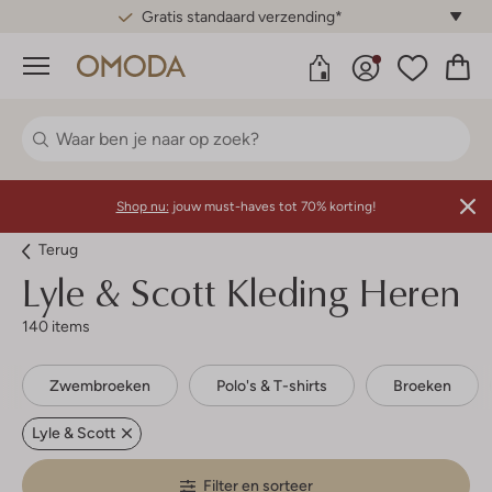
Gratis standaard verzending*
Menu
Shop nu:
jouw must-haves tot 70% korting!
Terug
Lyle & Scott
Kleding Heren
140 items
Zwembroeken
Polo's & T-shirts
Broeken
Lyle & Scott
Filter en sorteer