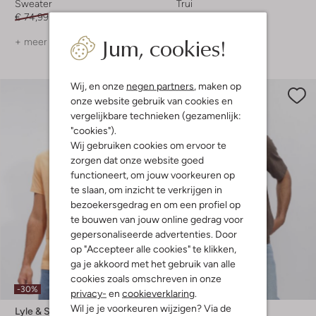
Sweater
Trui
€ 74,99
€ 59,99
€ 89,99
€ 71,99
Jum, cookies!
+ meer kleuren
+ meer kleuren
Wij, en onze
negen partners
, maken op
onze website gebruik van cookies en
vergelijkbare technieken (gezamenlijk:
"cookies").
Wij gebruiken cookies om ervoor te
zorgen dat onze website goed
functioneert, om jouw voorkeuren op
te slaan, om inzicht te verkrijgen in
bezoekersgedrag en om een profiel op
te bouwen van jouw online gedrag voor
gepersonaliseerde advertenties. Door
op "Accepteer alle cookies" te klikken,
ga je akkoord met het gebruik van alle
Laatste maten
cookies zoals omschreven in onze
-30%
-40%
privacy-
en
cookieverklaring
.
Wil je je voorkeuren wijzigen? Via de
Lyle & Scott
Lyle & Scott