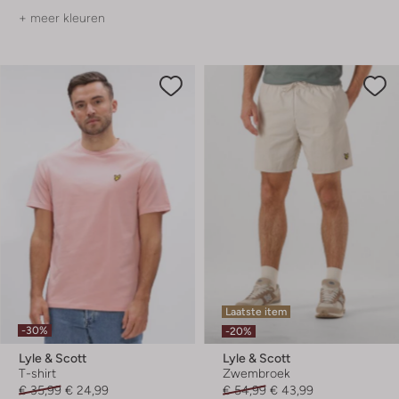
+ meer kleuren
Laatste item
-30%
-20%
Lyle & Scott
Lyle & Scott
T-shirt
Zwembroek
€ 35,99
€ 24,99
€ 54,99
€ 43,99