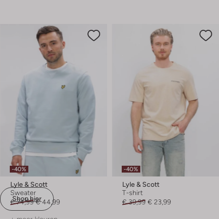
-40%
-40%
Lyle & Scott
Lyle & Scott
Sweater
T-shirt
Shop hier
€ 74,99
€ 44,99
€ 39,99
€ 23,99