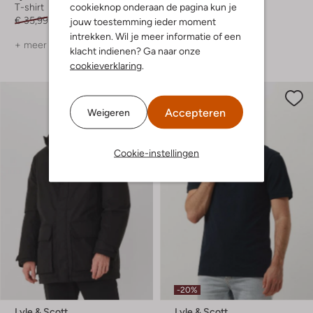
cookieknop onderaan de pagina kun je
T-shirt
T-shirt
€ 35,99
€ 24,99
€ 54,99
€ 32,99
jouw toestemming ieder moment
intrekken. Wil je meer informatie of een
+ meer kleuren
+ meer kleuren
klacht indienen? Ga naar onze
cookieverklaring
.
Accepteren
Weigeren
Cookie-instellingen
-20%
Lyle & Scott
Lyle & Scott