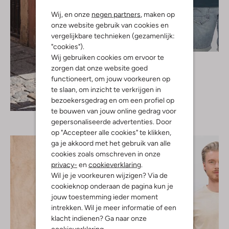
Wij, en onze
negen partners
, maken op
onze website gebruik van cookies en
vergelijkbare technieken (gezamenlijk:
"cookies").
Wij gebruiken cookies om ervoor te
Chasin
zorgen dat onze website goed
T-shirt
€ 39,99
functioneert, om jouw voorkeuren op
te slaan, om inzicht te verkrijgen in
Ontdek de look
bezoekersgedrag en om een profiel op
te bouwen van jouw online gedrag voor
gepersonaliseerde advertenties. Door
op "Accepteer alle cookies" te klikken,
ga je akkoord met het gebruik van alle
cookies zoals omschreven in onze
privacy-
en
cookieverklaring
.
Wil je je voorkeuren wijzigen? Via de
cookieknop onderaan de pagina kun je
jouw toestemming ieder moment
intrekken. Wil je meer informatie of een
klacht indienen? Ga naar onze
cookieverklaring
.