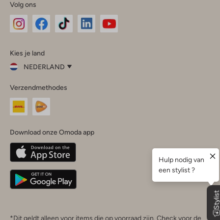
Volg ons
Omoda
Omoda
Omoda
Omoda
Omoda
Kies je land
Instagram
Facebook
TikTok
LinkedIn
YouTube
NEDERLAND
Kies
Verzendmethodes
je
Sluit
land
Nederland
België
(Nederlands)
Download onze Omoda app
Belgique
(Français)
Deutschland
*Dit geldt alleen voor items die op voorraad zijn. Check voor de