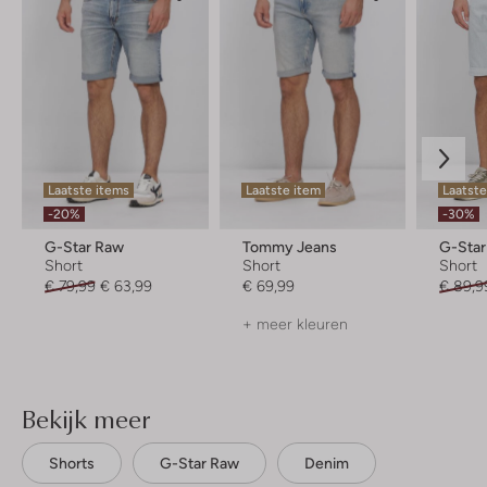
Laatste items
Laatste item
Laatst
-20%
-30%
G-Star Raw
Tommy Jeans
G-Sta
Short
Short
Short
€ 79,99
€ 63,99
€ 69,99
€ 89,9
+ meer kleuren
Bekijk meer
Shorts
G-Star Raw
Denim