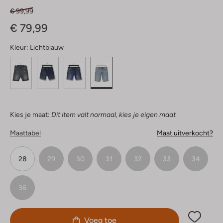
€ 99,99
€ 79,99
Kleur:
Lichtblauw
Kies je maat:
Dit item valt normaal, kies je eigen maat
Maattabel
Maat uitverkocht?
28
29
30
31
32
33
34
36
Voeg toe