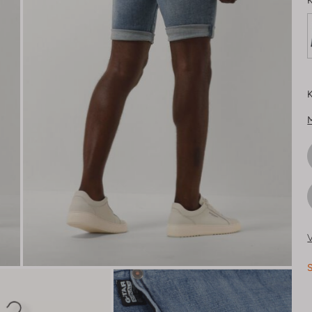
K
K
V
S