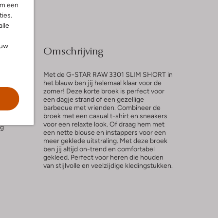
om een
ies.
alle
ouw
Omschrijving
Met de G-STAR RAW 3301 SLIM SHORT in
het blauw ben jij helemaal klaar voor de
zomer! Deze korte broek is perfect voor
een dagje strand of een gezellige
barbecue met vrienden. Combineer de
broek met een casual t-shirt en sneakers
voor een relaxte look. Of draag hem met
ng
een nette blouse en instappers voor een
meer geklede uitstraling. Met deze broek
ben jij altijd on-trend en comfortabel
gekleed. Perfect voor heren die houden
van stijlvolle en veelzijdige kledingstukken.