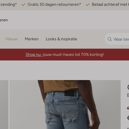
erzending*
Gratis 30 dagen retourneren*
Betaal achteraf met 
eren
Nieuw
Merken
Looks & inspiratie
Shop nu:
jouw must-haves tot 70% korting!