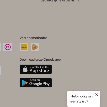
Toegankelijkheidsverklaring
Verzendmethodes
Download onze Omoda app
oda
n
uTube