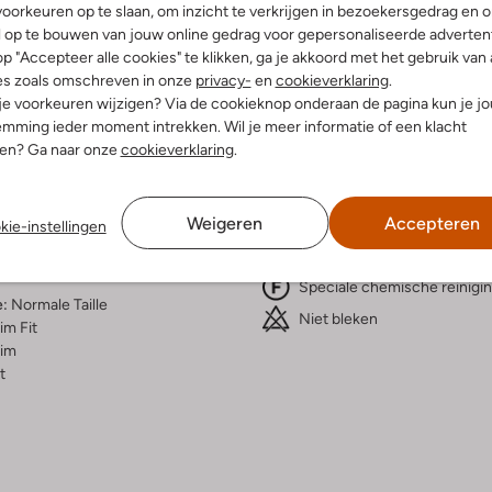
Bezorgen & retourneren
oorkeuren op te slaan, om inzicht te verkrijgen in bezoekersgedrag en 
l op te bouwen van jouw online gedrag voor gepersonaliseerde advertent
p "Accepteer alle cookies" te klikken, ga je akkoord met het gebruik van 
es zoals omschreven in onze
privacy-
en
cookieverklaring
.
 je voorkeuren wijzigen? Via de cookieknop onderaan de pagina kun je j
elling & Pasvorm
Wasvoorschriften
mming ieder moment intrekken. Wil je meer informatie of een klacht
nen? Ga naar onze
cookieverklaring
.
w
Normaal wassen op 30 °C
fen
Strijken op maximaal 150 °C
atoen
Weigeren
Accepteren
kie-instellingen
ercentages:
In de droogtrommel op lage
temperatuur
 6% Elastomultiester En 2%
Speciale chemische reinigi
e:
Normale Taille
Niet bleken
im Fit
lim
t