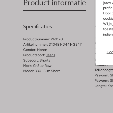
Product informatie
jouw v
profie
Door o
cooki
Wil je
Specificaties
Samenst
toeste
indie
Kleur:
Blau
Productnummer:
269170
Patroon:
Ef
Artikelnummer:
D10481-D441-G347
Materiaal:
K
Gender:
Heren
Coo
Materiaalp
Productsoort:
Jeans
92% Katoen,
Subsoort:
Shorts
Elastaan
Merk:
G-Star Raw
Taillehoogt
Model:
3301 Slim Short
Pasvorm:
Sl
Pasvorm:
S
Lengte:
Kor