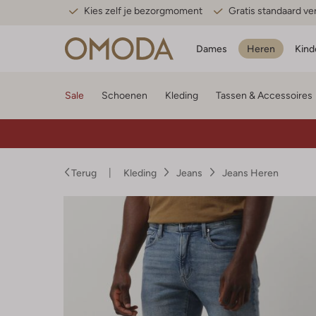
Kies zelf je bezorgmoment
Gratis standaard v
Dames
Heren
Kind
Sale
Schoenen
Kleding
Tassen & Accessoires
Terug
Kleding
Jeans
Jeans Heren