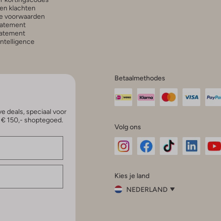
en klachten
e voorwaarden
tatement
atement
 Intelligence
Betaalmethodes
e deals, speciaal voor
p € 150,- shoptegoed.
Volg ons
Omoda
Omoda
Omoda
Omoda
Om
Kies je land
Instagram
Facebook
TikTok
LinkedI
Yo
NEDERLAND
Kies
je
Sluit