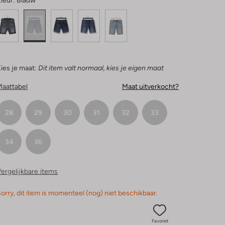
leur:
Blauw
ies je maat:
Dit item valt normaal, kies je eigen maat
Maattabel
Maat uitverkocht?
28
29
30
31
32
33
34
36
ergelijkbare items
orry, dit item is momenteel (nog) niet beschikbaar.
Favoriet