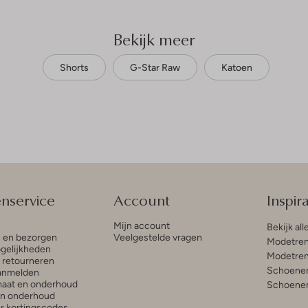
Bekijk meer
Shorts
G-Star Raw
Katoen
enservice
Account
Inspira
Mijn account
Bekijk all
n en bezorgen
Veelgestelde vragen
Modetren
gelijkheden
Modetren
n retourneren
Schoenen
anmelden
aat en onderhoud
Schoenen
en onderhoud
r kortingscodes