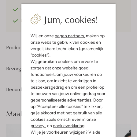
Gratis retourneren
binnen 30 dagen*
Jum, cookies!
Betaal achteraf
met Klarna
Wij, en onze
negen partners
, maken op
onze website gebruik van cookies en
Product informatie
vergelijkbare technieken (gezamenlijk:
"cookies").
Wij gebruiken cookies om ervoor te
Bezorgen & retourneren
zorgen dat onze website goed
functioneert, om jouw voorkeuren op
te slaan, om inzicht te verkrijgen in
bezoekersgedrag en om een profiel op
1
4
Beoordelingen
(1)
4
/5
te bouwen van jouw online gedrag voor
Sterren
gepersonaliseerde advertenties. Door
op "Accepteer alle cookies" te klikken,
Maak je
look compleet
ga je akkoord met het gebruik van alle
cookies zoals omschreven in onze
privacy-
en
cookieverklaring
.
Wil je je voorkeuren wijzigen? Via de