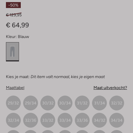
Sterren
-50%
€ 129,95
€ 64,99
Kleur:
Blauw
Kies je maat:
Dit item valt normaal, kies je eigen maat
Maattabel
Maat uitverkocht?
29/32
29/34
30/32
30/34
31/32
31/34
32/32
32/34
32/36
33/32
33/34
33/36
34/32
34/34