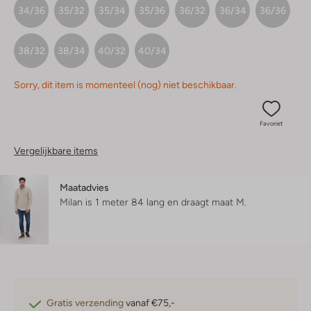
34/36
35/32
35/34
35/36
36/32
36/34
36/36
38/32
38/34
40/32
40/34
Sorry, dit item is momenteel (nog) niet beschikbaar.
Favoriet
Vergelijkbare items
Maatadvies
Milan is 1 meter 84 lang en draagt maat M.
Gratis verzending
vanaf €75,-