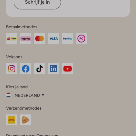
Schrijf je in
Betaalmethodes
Volg ons
Omoda
Omoda
Omoda
Omoda
Omoda
Kies je land
Instagram
Facebook
TikTok
LinkedIn
YouTube
NEDERLAND
Kies
Verzendmethodes
je
Sluit
land
Nederland
België
(Nederlands)
Download onze Omoda app