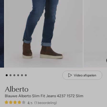
Video afspelen
Alberto
Blauwe Alberto Slim Fit Jeans 4237 1572 Slim
4
1
4
/5
(1 beoordeling)