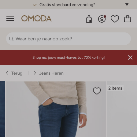
Gratis standaard verzending*
Menu
Shop nu:
jouw must-haves tot 70% korting!
Terug
Jeans Heren
2 items