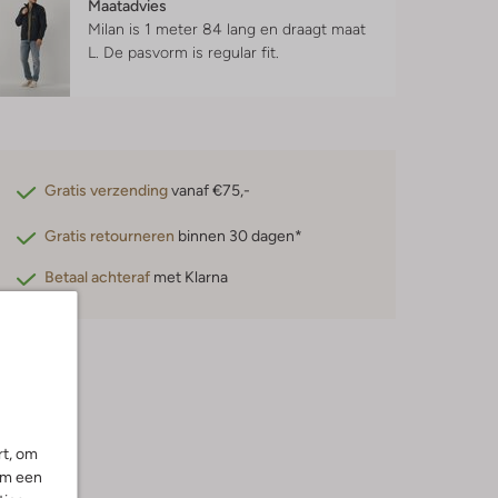
Maatadvies
Milan is 1 meter 84 lang en draagt maat
L.
De pasvorm is
regular fit
.
Gratis verzending
vanaf €75,-
Gratis retourneren
binnen 30 dagen*
Betaal achteraf
met Klarna
rt, om
om een