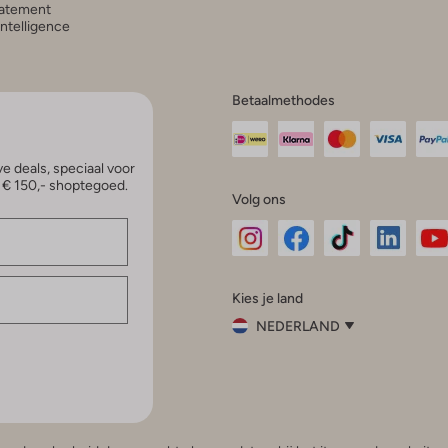
atement
 Intelligence
Betaalmethodes
e deals, speciaal voor
p € 150,- shoptegoed.
Volg ons
Omoda
Omoda
Omoda
Omoda
Om
Kies je land
Instagram
Facebook
TikTok
LinkedI
Yo
NEDERLAND
Kies
je
Sluit
land
Nederland
België
(Nederlands)