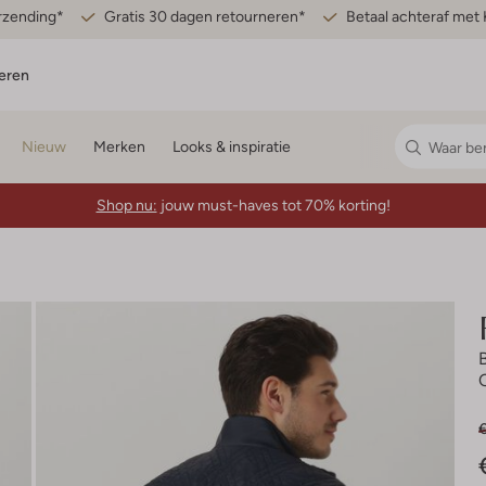
erzending*
Gratis 30 dagen retourneren*
Betaal achteraf met 
eren
Nieuw
Merken
Looks & inspiratie
Shop nu:
jouw must-haves tot 70% korting!
€