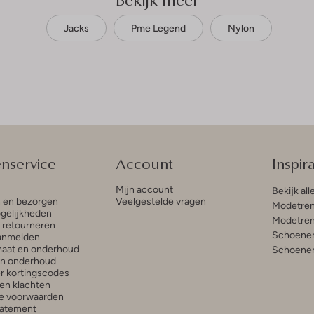
Jacks
Pme Legend
Nylon
enservice
Account
Inspira
Mijn account
Bekijk all
n en bezorgen
Veelgestelde vragen
Modetren
gelijkheden
Modetren
n retourneren
Schoenen
anmelden
aat en onderhoud
Schoenen
en onderhoud
r kortingscodes
en klachten
e voorwaarden
tatement