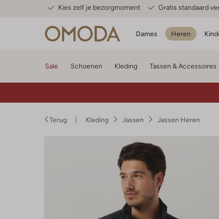
Kies zelf je bezorgmoment
Gratis standaard v
Dames
Heren
Kind
Sale
Schoenen
Kleding
Tassen & Accessoires
Terug
Kleding
Jassen
Jassen Heren