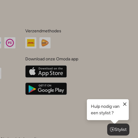
Verzendmethodes
Download onze Omoda app
oda
n
uTube