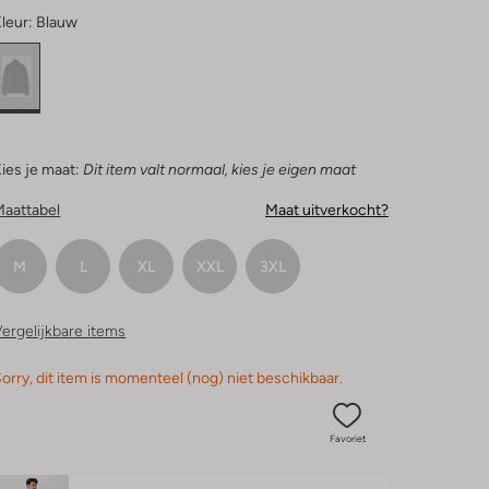
leur:
Blauw
ies je maat:
Dit item valt normaal, kies je eigen maat
Maattabel
Maat uitverkocht?
M
L
XL
XXL
3XL
ergelijkbare items
orry, dit item is momenteel (nog) niet beschikbaar.
Favoriet