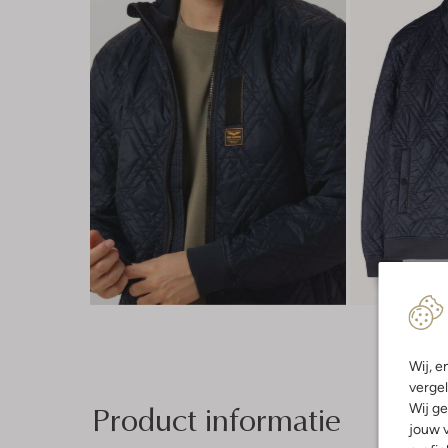
Wij, e
vergel
Product informatie
Wij ge
jouw v