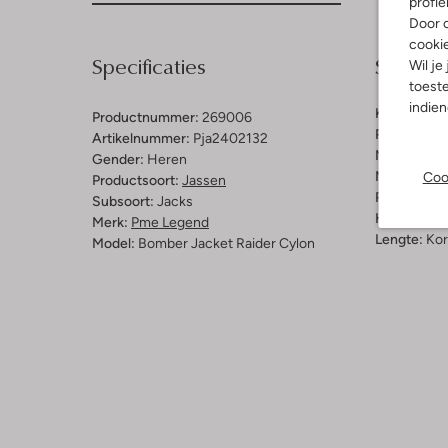
profie
Door o
cooki
Specificaties
Samenst
Wil je
toeste
indie
Kleur:
Blau
Productnummer:
269006
Patroon:
Do
Artikelnummer:
Pja2402132
Materiaal:
N
Gender:
Heren
Materiaalp
Coo
Productsoort:
Jassen
Pasvorm:
Re
Subsoort:
Jacks
Halslijn:
Op
Merk:
Pme Legend
Lengte:
Kor
Model:
Bomber Jacket Raider Cylon