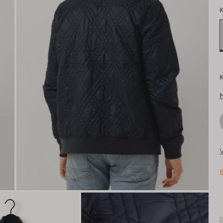
K
K
V
S