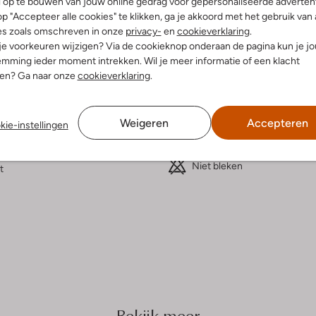
l op te bouwen van jouw online gedrag voor gepersonaliseerde advertent
p "Accepteer alle cookies" te klikken, ga je akkoord met het gebruik van 
es zoals omschreven in onze
privacy-
en
cookieverklaring
.
elling & Pasvorm
Wasvoorschriften
 je voorkeuren wijzigen? Via de cookieknop onderaan de pagina kun je j
mming ieder moment intrekken. Wil je meer informatie of een klacht
nen? Ga naar onze
cookieverklaring
.
w
Beperkt wassen op 30 °C
orgestikt
Strijken op maximaal 110 °C
ylon
Weigeren
Accepteren
ercentages:
100% Nylon
kie-instellingen
Kan niet in de droogtromme
gular Fit
Niet chemisch reinigen
staande Kraag
Niet bleken
t
Bekijk meer