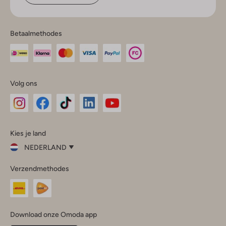
Betaalmethodes
Volg ons
Omoda
Omoda
Omoda
Omoda
Omoda
Kies je land
Instagram
Facebook
TikTok
LinkedIn
YouTube
NEDERLAND
Kies
Verzendmethodes
je
Sluit
land
Nederland
België
(Nederlands)
Download onze Omoda app
Belgique
(Français)