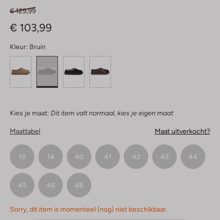
€ 129,99
€ 103,99
Kleur:
Bruin
Kies je maat:
Dit item valt normaal, kies je eigen maat
Maattabel
Maat uitverkocht?
13
14
40
41
42
43
44
45
46
48
Sorry, dit item is momenteel (nog) niet beschikbaar.