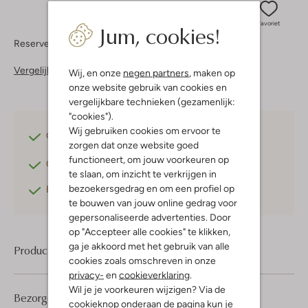
Jum, cookies!
Favoriet
Reserveer direct in een van onze 37 boutiques
Vergelijkbare items
Wij, en onze
negen partners
, maken op
onze website gebruik van cookies en
vergelijkbare technieken (gezamenlijk:
"cookies").
Wij gebruiken cookies om ervoor te
Gratis verzending
vanaf €75,-
zorgen dat onze website goed
functioneert, om jouw voorkeuren op
Gratis retourneren
binnen 30 dagen*
te slaan, om inzicht te verkrijgen in
bezoekersgedrag en om een profiel op
Betaal achteraf
met Klarna
te bouwen van jouw online gedrag voor
gepersonaliseerde advertenties. Door
op "Accepteer alle cookies" te klikken,
ga je akkoord met het gebruik van alle
Product informatie
cookies zoals omschreven in onze
privacy-
en
cookieverklaring
.
Wil je je voorkeuren wijzigen? Via de
Bezorgen & retourneren
cookieknop onderaan de pagina kun je