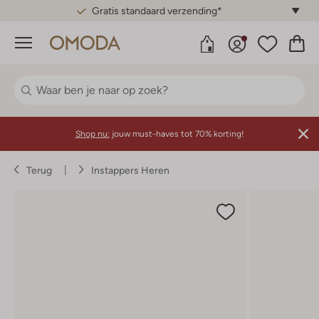
Gratis standaard verzending*
Menu
Shop nu:
jouw must-haves tot 70% korting!
Terug
Instappers Heren