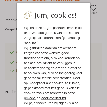
Jum, cookies!
Favoriet
Reserveer direct in een van onze 37 boutiques
Wij, en onze
negen partners
, maken op
Vergelijkbare items
onze website gebruik van cookies en
vergelijkbare technieken (gezamenlijk:
"cookies").
Wij gebruiken cookies om ervoor te
Gratis verzending
vanaf €75,-
zorgen dat onze website goed
functioneert, om jouw voorkeuren op
Gratis retourneren
binnen 30 dagen*
te slaan, om inzicht te verkrijgen in
bezoekersgedrag en om een profiel op
Betaal achteraf
met Klarna
te bouwen van jouw online gedrag voor
gepersonaliseerde advertenties. Door
op "Accepteer alle cookies" te klikken,
ga je akkoord met het gebruik van alle
Product informatie
cookies zoals omschreven in onze
privacy-
en
cookieverklaring
.
Wil je je voorkeuren wijzigen? Via de