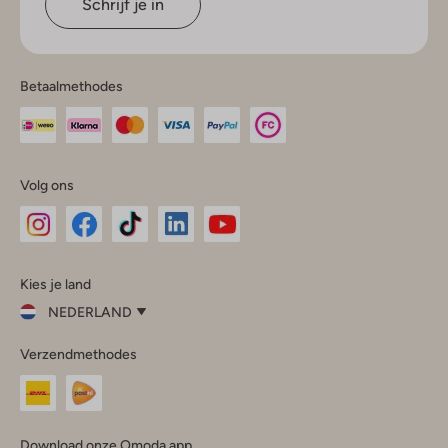
Schrijf je in
Betaalmethodes
Volg ons
Omoda
Omoda
Omoda
Omoda
Omoda
Kies je land
Instagram
Facebook
TikTok
LinkedIn
YouTube
NEDERLAND
Kies
Verzendmethodes
je
Sluit
land
Nederland
België
(Nederlands)
Download onze Omoda app