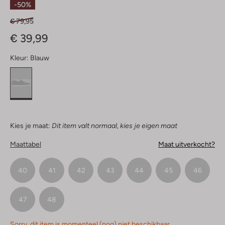
-50%
€ 79,95
€ 39,99
Kleur:
Blauw
Kies je maat:
Dit item valt normaal, kies je eigen maat
Maattabel
Maat uitverkocht?
40
41
42
43
44
45
46
47
48
Sorry, dit item is momenteel (nog) niet beschikbaar.