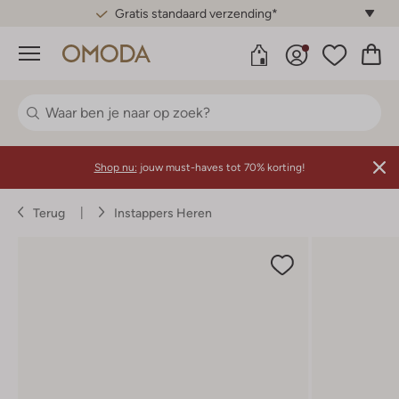
Gratis standaard verzending*
Menu
Shop nu:
jouw must-haves tot 70% korting!
Terug
Instappers Heren