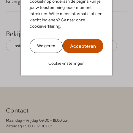
Bezorgen & retourneren
cookieknop onderaan de pagina kun je
jouw toestemming ieder moment
intrekken. Wil je meer informatie of een
klacht indienen? Ga naar onze
cookieverklaring
.
Bekijk meer
Accepteren
Weigeren
Instappers
Tommy Hilfiger
Textiel
Cookie-instellingen
Contact
Maandag - Vrijdag 09:00 - 19:00 uur
Zaterdag 09:00 - 17:00 uur