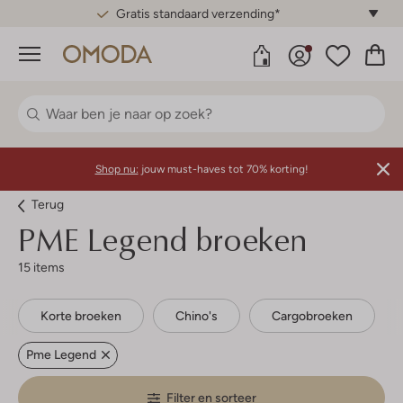
Gratis standaard verzending*
Menu
Shop nu:
jouw must-haves tot 70% korting!
Terug
PME Legend broeken
15 items
Korte broeken
Chino's
Cargobroeken
Pme Legend
Filter en sorteer