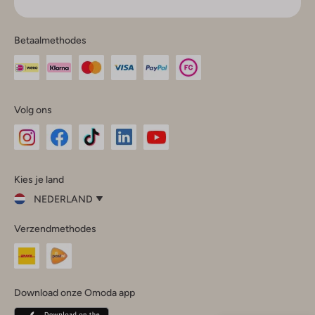
Betaalmethodes
Volg ons
Omoda
Omoda
Omoda
Omoda
Omoda
Kies je land
Instagram
Facebook
TikTok
LinkedIn
YouTube
NEDERLAND
Kies
Verzendmethodes
je
Sluit
land
Nederland
België
(Nederlands)
Download onze Omoda app
Belgique
(Français)