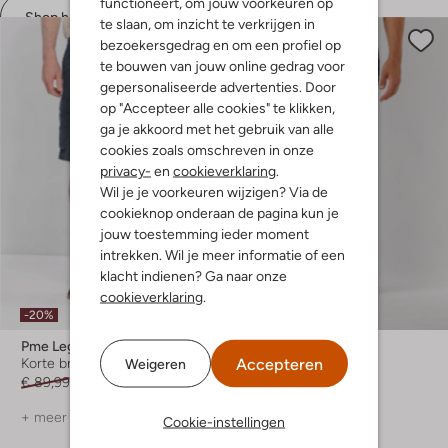
functioneert, om jouw voorkeuren op
Shop hier
te slaan, om inzicht te verkrijgen in
bezoekersgedrag en om een profiel op
te bouwen van jouw online gedrag voor
gepersonaliseerde advertenties. Door
op "Accepteer alle cookies" te klikken,
ga je akkoord met het gebruik van alle
cookies zoals omschreven in onze
privacy-
en
cookieverklaring
.
Wil je je voorkeuren wijzigen? Via de
cookieknop onderaan de pagina kun je
jouw toestemming ieder moment
intrekken. Wil je meer informatie of een
klacht indienen? Ga naar onze
cookieverklaring
.
-20%
Pme Legend
Pme Legend
Accepteren
Weigeren
Korte broek
Chino
€ 89,99
€ 71,99
€ 99,99
+ meer kleuren
+ meer kleuren
Cookie-instellingen