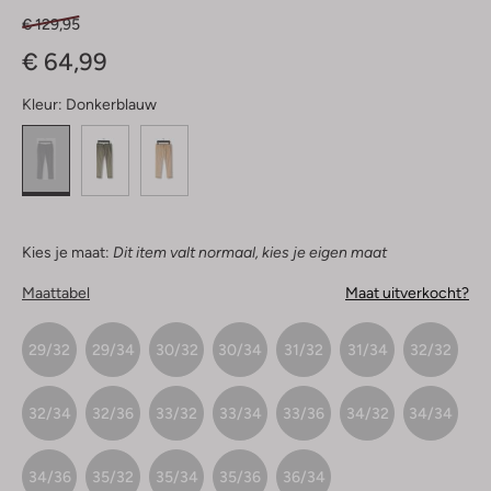
€ 129,95
€ 64,99
Kleur:
Donkerblauw
Kies je maat:
Dit item valt normaal, kies je eigen maat
Maattabel
Maat uitverkocht?
29/32
29/34
30/32
30/34
31/32
31/34
32/32
32/34
32/36
33/32
33/34
33/36
34/32
34/34
34/36
35/32
35/34
35/36
36/34