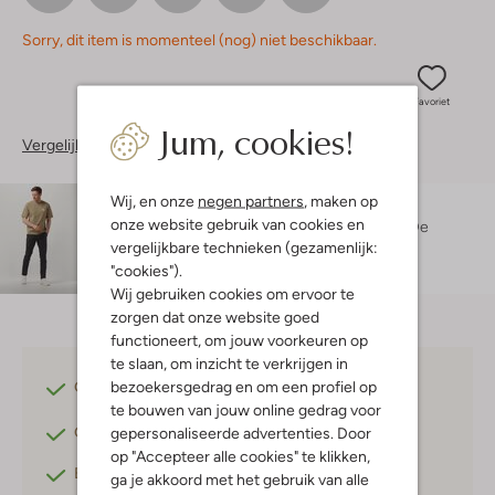
Sorry, dit item is momenteel (nog) niet beschikbaar.
Favoriet
Jum, cookies!
Vergelijkbare items
Wij, en onze
negen partners
, maken op
Maatadvies
onze website gebruik van cookies en
Rogier is 1 meter 89 lang en draagt maat 32.
De
vergelijkbare technieken (gezamenlijk:
pasvorm is
slim
.
"cookies").
Wij gebruiken cookies om ervoor te
zorgen dat onze website goed
functioneert, om jouw voorkeuren op
te slaan, om inzicht te verkrijgen in
bezoekersgedrag en om een profiel op
Gratis verzending
vanaf €75,-
te bouwen van jouw online gedrag voor
Gratis retourneren
binnen 30 dagen*
gepersonaliseerde advertenties. Door
op "Accepteer alle cookies" te klikken,
Betaal achteraf
met Klarna
ga je akkoord met het gebruik van alle