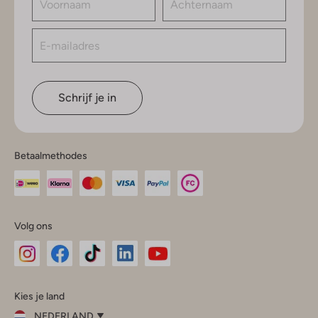
Schrijf je in
Betaalmethodes
Volg ons
Omoda
Omoda
Omoda
Omoda
Omoda
Kies je land
Instagram
Facebook
TikTok
LinkedIn
YouTube
NEDERLAND