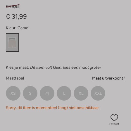
€ 79,95
€ 31,99
Kleur:
Camel
Kies je maat:
Dit item valt klein, kies een maat groter
Maattabel
Maat uitverkocht?
XS
S
M
L
XL
XXL
Sorry, dit item is momenteel (nog) niet beschikbaar.
Favoriet