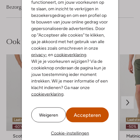
functioneert, om jouw voorkeuren op
Bezorgen & retourneren
te slaan, om inzicht te verkrijgen in
bezoekersgedrag en om een profiel op
te bouwen van jouw online gedrag voor
gepersonaliseerde advertenties. Door
op "Accepteer alle cookies" te klikken,
Ook iets voor jou?
ga je akkoord met het gebruik van alle
cookies zoals omschreven in onze
privacy-
en
cookieverklaring
.
Wil je je voorkeuren wijzigen? Via de
cookieknop onderaan de pagina kun je
jouw toestemming ieder moment
intrekken. Wil je meer informatie of een
klacht indienen? Ga naar onze
cookieverklaring
.
Accepteren
Weigeren
Laatste item
Laatste maten
Laatste
-60%
-30%
-50%
Cookie-instellingen
Scotch & Soda
Boss Orange
Matini