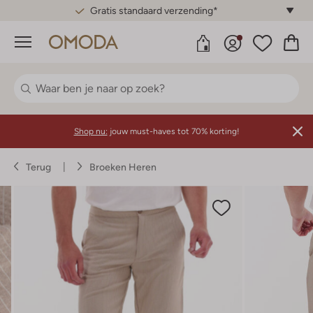
Gratis standaard verzending*
Menu
Shop nu:
jouw must-haves tot 70% korting!
Terug
Broeken Heren