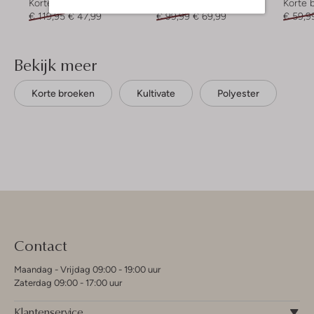
Korte broek
Korte broek
Korte 
€ 119,95
€ 47,99
€ 99,99
€ 69,99
€ 59,9
Bekijk meer
Korte broeken
Kultivate
Polyester
Contact
Maandag - Vrijdag 09:00 - 19:00 uur
Zaterdag 09:00 - 17:00 uur
Klantenservice