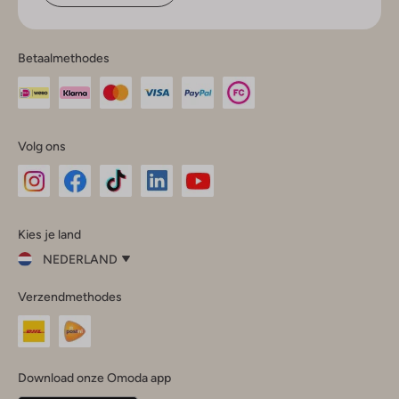
Betaalmethodes
Volg ons
Omoda
Omoda
Omoda
Omoda
Omoda
Kies je land
Instagram
Facebook
TikTok
LinkedIn
YouTube
NEDERLAND
Kies
Verzendmethodes
je
Sluit
land
Nederland
België
(Nederlands)
Download onze Omoda app
Belgique
(Français)