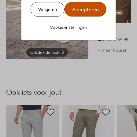
Accepteren
Weigeren
Laatste items
-40%
Cookie-instellingen
Genti
Polo
€ 99,99
€ 59,99
+ meer kleuren
Ontdek de look
Ook iets voor jou?