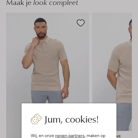
Maak je
look compleet
Jum, cookies!
-40%
Wij, en onze
negen partners
, maken op
Saint Steve