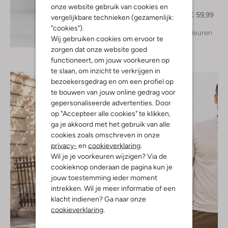
Polo
onze website gebruik van cookies en
€ 99,99
€ 59,99
vergelijkbare technieken (gezamenlijk:
"cookies").
+ meer kleuren
Ontdek de look
Wij gebruiken cookies om ervoor te
zorgen dat onze website goed
functioneert, om jouw voorkeuren op
te slaan, om inzicht te verkrijgen in
bezoekersgedrag en om een profiel op
te bouwen van jouw online gedrag voor
gepersonaliseerde advertenties. Door
op "Accepteer alle cookies" te klikken,
ga je akkoord met het gebruik van alle
cookies zoals omschreven in onze
privacy-
en
cookieverklaring
.
Wil je je voorkeuren wijzigen? Via de
cookieknop onderaan de pagina kun je
jouw toestemming ieder moment
intrekken. Wil je meer informatie of een
klacht indienen? Ga naar onze
cookieverklaring
.