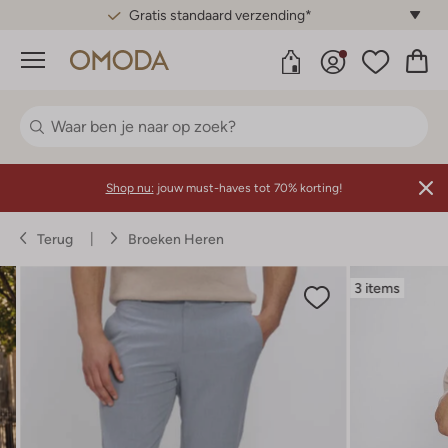
Gratis standaard verzending*
Menu
Shop nu:
jouw must-haves tot 70% korting!
Terug
Broeken Heren
3 items