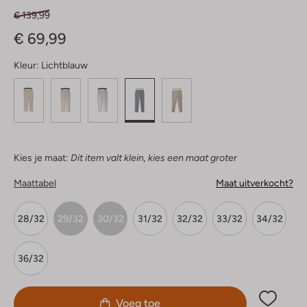
€ 139,99
€ 69,99
Kleur:
Lichtblauw
Kies je maat:
Dit item valt klein, kies een maat groter
Maattabel
Maat uitverkocht?
28/32
29/32
30/32
31/32
32/32
33/32
34/32
36/32
Voeg toe