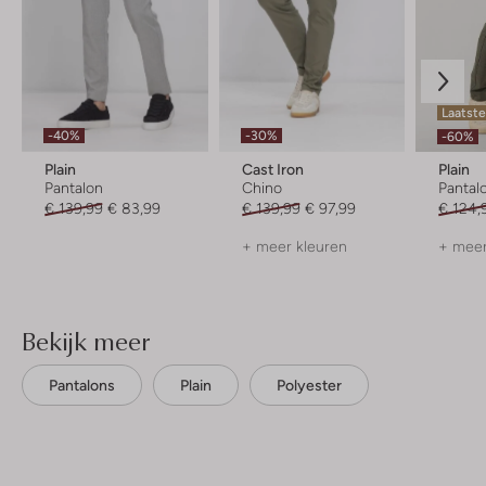
Laatste
-40%
-30%
-60%
Plain
Cast Iron
Plain
Pantalon
Chino
Pantal
€ 139,99
€ 83,99
€ 139,99
€ 97,99
€ 124,
+ meer kleuren
+ meer
Bekijk meer
Pantalons
Plain
Polyester