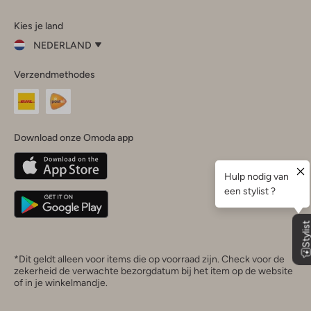
Omoda
Omoda
Omoda
Omoda
Omoda
Kies je land
Instagram
Facebook
TikTok
LinkedIn
YouTube
NEDERLAND
Kies
Verzendmethodes
je
Sluit
land
Nederland
België
(Nederlands)
Download onze Omoda app
Belgique
(Français)
Deutschland
*Dit geldt alleen voor items die op voorraad zijn. Check voor de
zekerheid de verwachte bezorgdatum bij het item op de website
of in je winkelmandje.