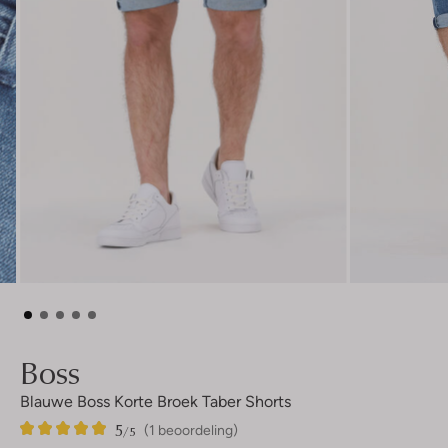
Boss
Blauwe Boss Korte Broek Taber Shorts
5
1
5
/5
(1 beoordeling)