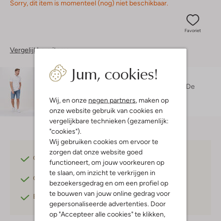
Sorry, dit item is momenteel (nog) niet beschikbaar.
Favoriet
Vergelijkbare items
Jum, cookies!
Maatadvies
Servaas is 1 meter 81 lang en draagt maat 32.
De
pasvorm is
slim
.
Wij, en onze
negen partners
, maken op
onze website gebruik van cookies en
vergelijkbare technieken (gezamenlijk:
"cookies").
Wij gebruiken cookies om ervoor te
zorgen dat onze website goed
Gratis verzending
vanaf €75,-
functioneert, om jouw voorkeuren op
te slaan, om inzicht te verkrijgen in
Gratis retourneren
binnen 30 dagen*
bezoekersgedrag en om een profiel op
te bouwen van jouw online gedrag voor
Betaal achteraf
met Klarna
gepersonaliseerde advertenties. Door
op "Accepteer alle cookies" te klikken,