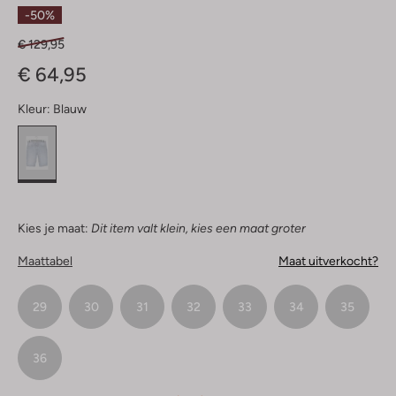
Sterren
-50%
€ 129,95
€ 64,95
Kleur:
Blauw
Kies je maat:
Dit item valt klein, kies een maat groter
Maattabel
Maat uitverkocht?
29
30
31
32
33
34
35
36