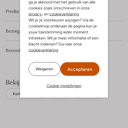
ga je akkoord met het gebruik van alle
cookies zoals omschreven in onze
Product informatie
privacy-
en
cookieverklaring
.
Wil je je voorkeuren wijzigen? Via de
cookieknop onderaan de pagina kun je
Bezorgen & retourneren
jouw toestemming ieder moment
intrekken. Wil je meer informatie of een
klacht indienen? Ga naar onze
1
5
Beoordelingen
cookieverklaring
.
(1)
5
/5
Sterren
Accepteren
Weigeren
Bekijk meer
Cookie-instellingen
Korte broeken
Boss
Katoen