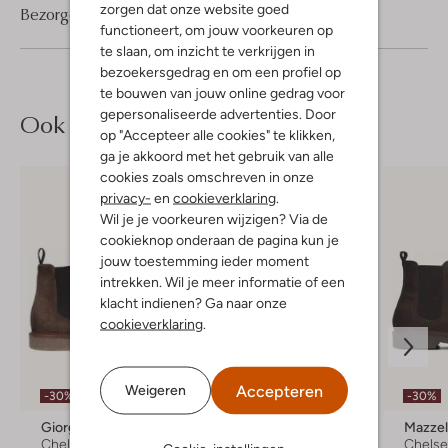
zorgen dat onze website goed
Bezorgen & retourneren
functioneert, om jouw voorkeuren op
te slaan, om inzicht te verkrijgen in
bezoekersgedrag en om een profiel op
te bouwen van jouw online gedrag voor
gepersonaliseerde advertenties. Door
Ook iets voor jou?
op "Accepteer alle cookies" te klikken,
ga je akkoord met het gebruik van alle
cookies zoals omschreven in onze
privacy-
en
cookieverklaring
.
Wil je je voorkeuren wijzigen? Via de
cookieknop onderaan de pagina kun je
jouw toestemming ieder moment
intrekken. Wil je meer informatie of een
klacht indienen? Ga naar onze
cookieverklaring
.
Accepteren
Weigeren
-30%
-30%
-30%
Giorgio
Stefano Lauran
Mazzel
Chelsea boots
Chelsea boots
Chelse