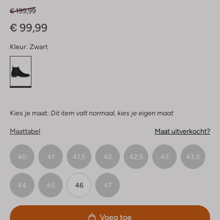
€ 199,99
€ 99,99
Kleur:
Zwart
Kies je maat:
Dit item valt normaal, kies je eigen maat
Maattabel
Maat uitverkocht?
40
41
41,5
42
42,5
43
43,5
44
45
46
47
Voeg toe