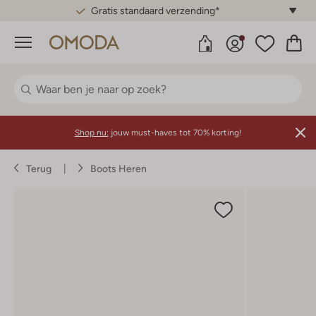
Gratis standaard verzending*
Menu
Shop nu:
jouw must-haves tot 70% korting!
Terug
Boots Heren