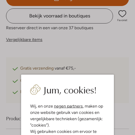
Bekijk voorraad in boutiques
Favoriet
Reserveer direct in een van onze 37 boutiques
Vergelijkbare items
Gratis verzending
vanaf €75,-
Gratis retourneren
binnen 30 dagen*
Jum, cookies!
Betaal achteraf
met Klarna
Wij, en onze
negen partners
, maken op
onze website gebruik van cookies en
Product informatie
vergelijkbare technieken (gezamenlijk:
"cookies").
Wij gebruiken cookies om ervoor te