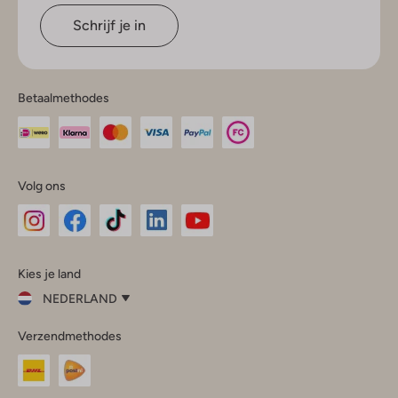
Schrijf je in
Betaalmethodes
Volg ons
Omoda
Omoda
Omoda
Omoda
Omoda
Kies je land
Instagram
Facebook
TikTok
LinkedIn
YouTube
NEDERLAND
Kies
Verzendmethodes
je
Sluit
land
Nederland