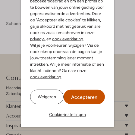
bezoekersgedrag en om een profiel op
te bouwen van jouw online gedrag voor
gepersonaliseerde advertenties. Door
op "Accepteer alle cookies" te klikken,
Schoenen
Boots
Boots Heren
ga je akkoord met het gebruik van alle
cookies zoals omschreven in onze
privacy-
en
cookieverklaring
.
Wil je je voorkeuren wijzigen? Via de
cookieknop onderaan de pagina kun je
jouw toestemming ieder moment
intrekken. Wil je meer informatie of een
klacht indienen? Ga naar onze
Contact
cookieverklaring
.
Maandag - Vrijdag 09:00 - 19:00 uur
Zaterdag 09:00 - 17:00 uur
Accepteren
Weigeren
Klantenservice
Cookie-instellingen
Account
Inspiratie
Omoda