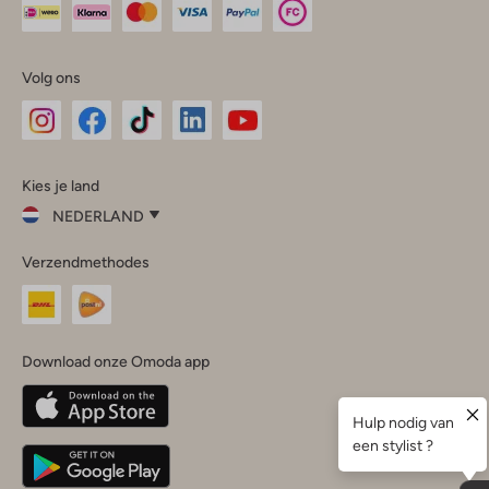
Volg ons
Omoda
Omoda
Omoda
Omoda
Omoda
Kies je land
Instagram
Facebook
TikTok
LinkedIn
YouTube
NEDERLAND
Kies
Verzendmethodes
je
Sluit
land
Nederland
België
(Nederlands)
Download onze Omoda app
Belgique
(Français)
Deutschland