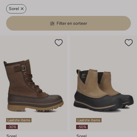
Sorel
Filter en sorteer
Laatste items
Laatste items
-30%
-50%
Sorel
Sorel