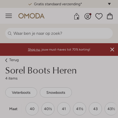
Gratis standaard verzending*
Menu
Shop nu:
jouw must-haves tot 70% korting!
Terug
Sorel
Boots Heren
4 items
Veterboots
Snowboots
Maat
40
40½
41
41½
43
43½