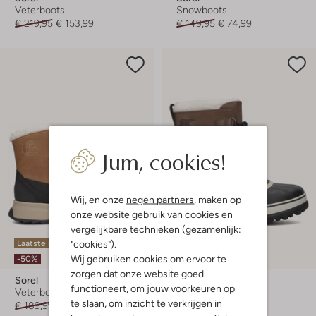
Veterboots
Snowboots
€ 219,95
€ 153,99
€ 149,95
€ 74,99
Jum, cookies!
Wij, en onze
negen partners
, maken op
onze website gebruik van cookies en
vergelijkbare technieken (gezamenlijk:
"cookies").
Laatste items
Wij gebruiken cookies om ervoor te
-20%
-50%
zorgen dat onze website goed
Sorel
Sorel
functioneert, om jouw voorkeuren op
Veterboots
Veterboots
te slaan, om inzicht te verkrijgen in
€ 189,99
€ 94,99
€ 189,95
€ 151,99