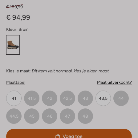
€ 189,99
€ 94,99
Kleur:
Bruin
Kies je maat:
Dit item valt normaal, kies je eigen maat
Maattabel
Maat uitverkocht?
41
41,5
42
42,5
43
43,5
44
44,5
45
46
47
48
Voeg toe