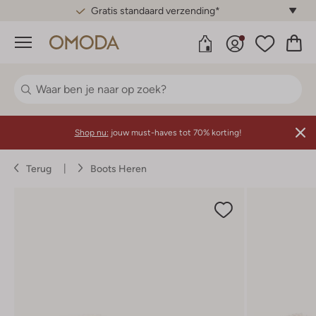
Gratis standaard verzending*
Menu
Shop nu:
jouw must-haves tot 70% korting!
Terug
Boots Heren