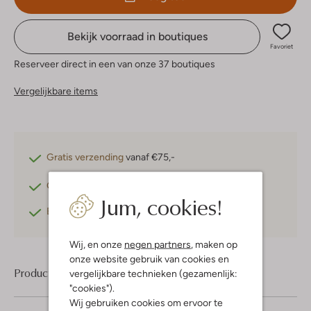
Bekijk voorraad in boutiques
Favoriet
Reserveer direct in een van onze 37 boutiques
Vergelijkbare items
Gratis verzending
vanaf €75,-
Gratis retourneren
binnen 30 dagen*
Jum, cookies!
Betaal achteraf
met Klarna
Wij, en onze
negen partners
, maken op
onze website gebruik van cookies en
Product informatie
vergelijkbare technieken (gezamenlijk:
"cookies").
Wij gebruiken cookies om ervoor te