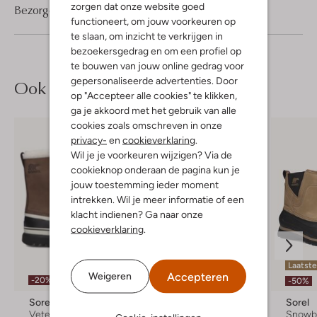
zorgen dat onze website goed
Bezorgen & retourneren
functioneert, om jouw voorkeuren op
te slaan, om inzicht te verkrijgen in
bezoekersgedrag en om een profiel op
te bouwen van jouw online gedrag voor
gepersonaliseerde advertenties. Door
Ook iets voor jou?
op "Accepteer alle cookies" te klikken,
ga je akkoord met het gebruik van alle
cookies zoals omschreven in onze
privacy-
en
cookieverklaring
.
Wil je je voorkeuren wijzigen? Via de
cookieknop onderaan de pagina kun je
jouw toestemming ieder moment
intrekken. Wil je meer informatie of een
klacht indienen? Ga naar onze
cookieverklaring
.
Laatste items
Laatste
Accepteren
Weigeren
-20%
-30%
-50%
Sorel
Sorel
Sorel
Veterboots
Veterboots
Snowb