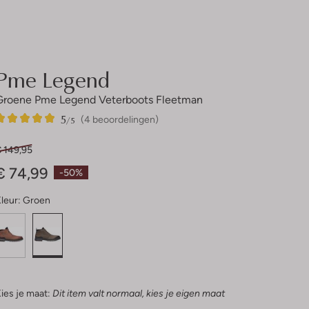
Pme Legend
Groene Pme Legend Veterboots Fleetman
5
4
5
/5
(4 beoordelingen)
Sterren
€ 149,95
€ 74,99
-50%
leur:
Groen
ies je maat:
Dit item valt normaal, kies je eigen maat