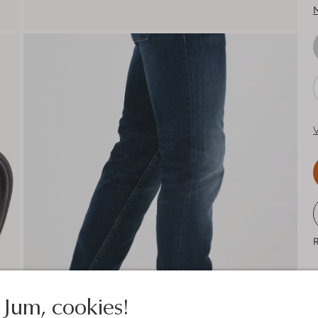
V
R
Jum, cookies!