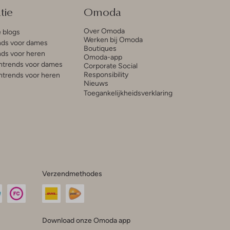
tie
Omoda
Over Omoda
e blogs
Werken bij Omoda
ds voor dames
Boutiques
ds voor heren
Omoda-app
trends voor dames
Corporate Social
Responsibility
trends voor heren
Nieuws
Toegankelijkheidsverklaring
Verzendmethodes
Download onze Omoda app