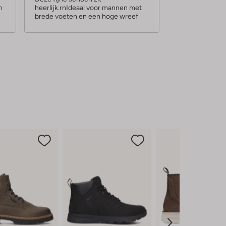
n
heerlijk.rnIdeaal voor mannen met
r
brede voeten en een hoge wreef
r
e
n