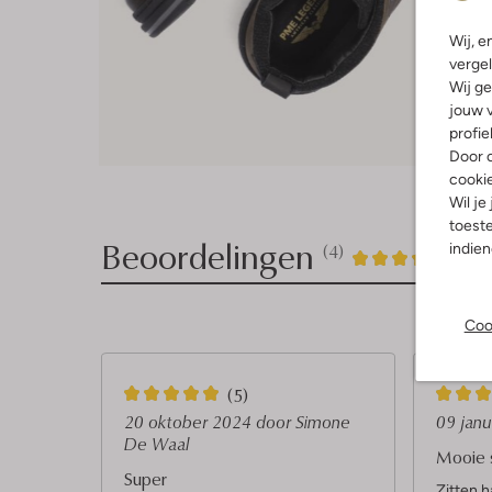
Wij, e
vergel
Wij ge
jouw v
profie
Door o
cooki
Wil je
toeste
Beoordelingen
indie
(4)
4
5
5
/5
Sterren
Coo
5
5
(5)
S
S
20 oktober 2024
door Simone
09 jan
De Waal
t
t
Mooie 
Super
e
e
Zitten h