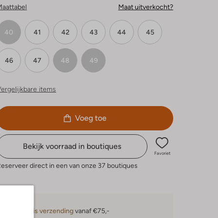
Maattabel
Maat uitverkocht?
40
41
42
43
44
45
46
47
48
49
ergelijkbare items
Voeg toe
Bekijk voorraad in boutiques
Favoriet
eserveer direct in een van onze 37 boutiques
Gratis verzending
vanaf €75,-