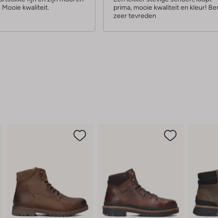
. Mooie kwaliteit.
prima, mooie kwaliteit en kleur! Be
r
zeer tevreden
r
e
n