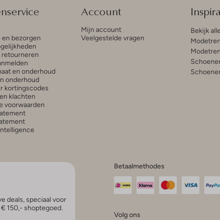
enservice
Account
Inspira
Mijn account
Bekijk all
n en bezorgen
Veelgestelde vragen
Modetren
gelijkheden
Modetren
n retourneren
Schoenen
anmelden
aat en onderhoud
Schoenen
en onderhoud
r kortingscodes
en klachten
e voorwaarden
tatement
atement
 Intelligence
Betaalmethodes
e deals, speciaal voor
p € 150,- shoptegoed.
Volg ons