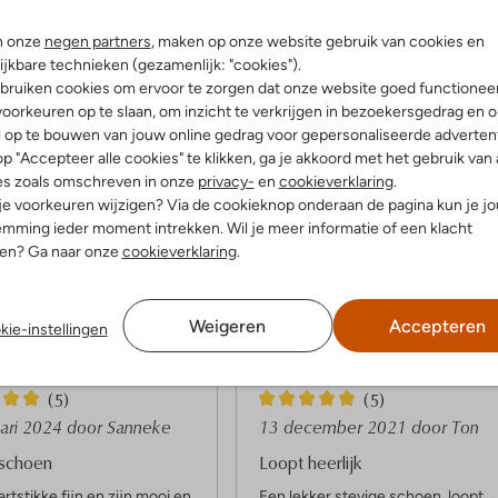
n onze
negen partners
, maken op onze website gebruik van cookies en
ijkbare technieken (gezamenlijk: "cookies").
bruiken cookies om ervoor te zorgen dat onze website goed functionee
oorkeuren op te slaan, om inzicht te verkrijgen in bezoekersgedrag en 
l op te bouwen van jouw online gedrag voor gepersonaliseerde advertent
p "Accepteer alle cookies" te klikken, ga je akkoord met het gebruik van 
es zoals omschreven in onze
privacy-
en
cookieverklaring
.
 je voorkeuren wijzigen? Via de cookieknop onderaan de pagina kun je j
mming ieder moment intrekken. Wil je meer informatie of een klacht
Product informatie
nen? Ga naar onze
cookieverklaring
.
Weigeren
Accepteren
kie-instellingen
5
(5)
(5)
S
uari 2024
door Sanneke
13 december 2021
door Ton
t
schoen
Loopt heerlijk
e
artstikke fijn en zijn mooi en
Een lekker stevige schoen, loopt