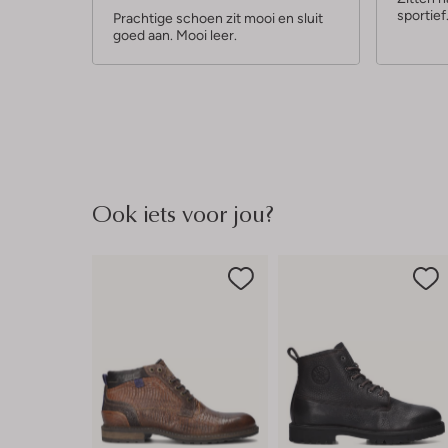
sportief
r
r
Prachtige schoen zit mooi en sluit
goed aan. Mooi leer.
r
r
e
e
n
n
Ook iets voor jou?