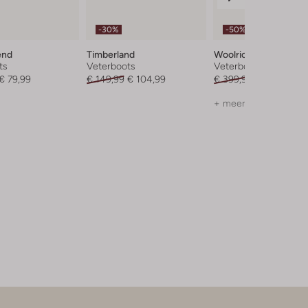
-30%
-50%
end
Timberland
Woolrich
ts
Veterboots
Veterboots
€ 79,99
€ 149,99
€ 104,99
€ 399,99
€ 199,99
+ meer kleuren