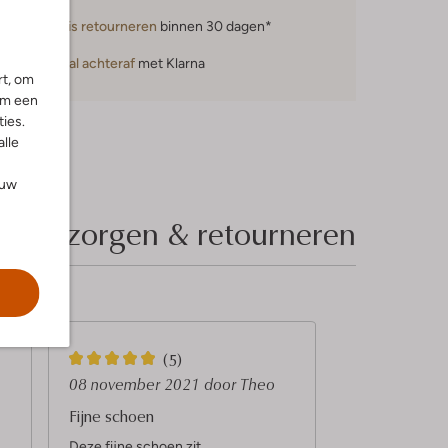
Gratis retourneren
binnen 30 dagen*
Betaal achteraf
met Klarna
rt, om
om een
ies.
alle
ouw
Bezorgen & retourneren
5
(5)
S
08 november 2021
door Theo
t
Fijne schoen
e
Deze fijne schoen zit