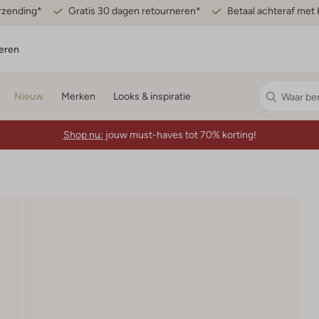
erzending*
Gratis 30 dagen retourneren*
Betaal achteraf met 
eren
Nieuw
Merken
Looks & inspiratie
Shop nu:
jouw must-haves tot 70% korting!