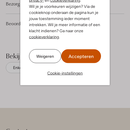
privacy-
en
cookieverklaring
.
Bezorgen & retourneren
Wil je je voorkeuren wijzigen? Via de
cookieknop onderaan de pagina kun je
jouw toestemming ieder moment
2
5
Beoordelingen
(2)
5
intrekken. Wil je meer informatie of een
/5
Sterren
klacht indienen? Ga naar onze
cookieverklaring
.
Bekijk meer
Accepteren
Weigeren
Enkelboots
Gaastra
Leer
Cookie-instellingen