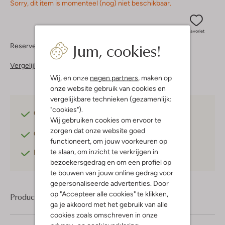
Sorry, dit item is momenteel (nog) niet beschikbaar.
Favoriet
Jum, cookies!
Reserveer direct in een van onze 37 boutiques
Vergelijkbare items
Wij, en onze
negen partners
, maken op
onze website gebruik van cookies en
vergelijkbare technieken (gezamenlijk:
"cookies").
Gratis verzending
vanaf €75,-
Wij gebruiken cookies om ervoor te
zorgen dat onze website goed
Gratis retourneren
binnen 30 dagen*
functioneert, om jouw voorkeuren op
te slaan, om inzicht te verkrijgen in
Betaal achteraf
met Klarna
bezoekersgedrag en om een profiel op
te bouwen van jouw online gedrag voor
gepersonaliseerde advertenties. Door
op "Accepteer alle cookies" te klikken,
Product informatie
ga je akkoord met het gebruik van alle
cookies zoals omschreven in onze