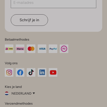
Schrijf je in
Betaalmethodes
Volg ons
Omoda
Omoda
Omoda
Omoda
Omoda
Kies je land
Instagram
Facebook
TikTok
LinkedIn
YouTube
NEDERLAND
Kies
Verzendmethodes
je
Sluit