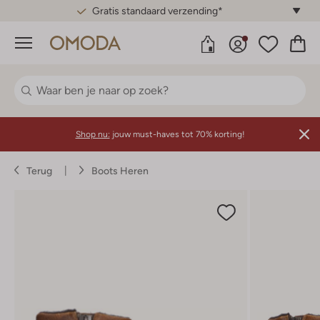
Gratis standaard verzending*
Menu
Shop nu:
jouw must-haves tot 70% korting!
Terug
Boots Heren