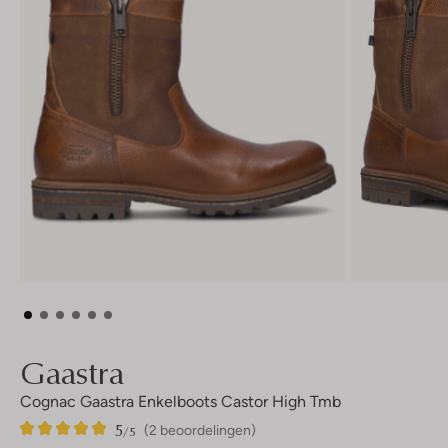
Gaastra
Cognac Gaastra Enkelboots Castor High Tmb
5
2
5
/5
(2 beoordelingen)