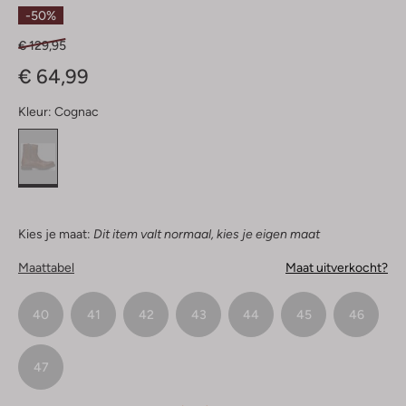
Sterren
-50%
€ 129,95
€ 64,99
Kleur:
Cognac
Kies je maat:
Dit item valt normaal, kies je eigen maat
Maattabel
Maat uitverkocht?
40
41
42
43
44
45
46
47