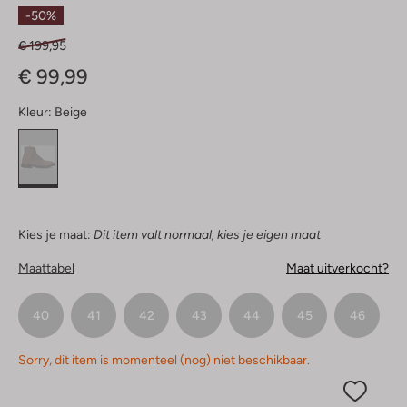
Sterren
-50%
€ 199,95
€ 99,99
Kleur:
Beige
Kies je maat:
Dit item valt normaal, kies je eigen maat
Maattabel
Maat uitverkocht?
40
41
42
43
44
45
46
Sorry, dit item is momenteel (nog) niet beschikbaar.