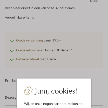
Favoriet
Reserveer direct in een van onze 37 boutiques
Vergelijkbare items
Gratis verzending
vanaf €75,-
Gratis retourneren
binnen 30 dagen*
Betaal achteraf
met Klarna
Product informatie
Jum, cookies!
Bezorgen & retourneren
Wij, en onze
negen partners
, maken op