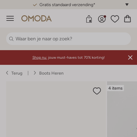
Gratis standaard verzending*
Menu
Shop nu:
jouw must-haves tot 70% korting!
Terug
Boots Heren
4 items