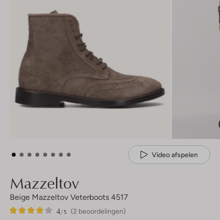
Video afspelen
Mazzeltov
Beige Mazzeltov Veterboots 4517
4
2
4
/5
(2 beoordelingen)