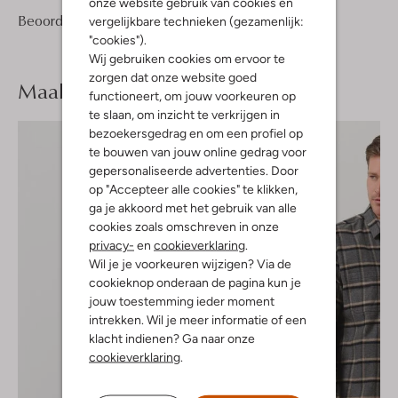
onze website gebruik van cookies en
2
4
Beoordelingen
(2)
vergelijkbare technieken (gezamenlijk:
4
/5
Sterren
"cookies").
Wij gebruiken cookies om ervoor te
zorgen dat onze website goed
Maak je
look compleet
functioneert, om jouw voorkeuren op
te slaan, om inzicht te verkrijgen in
bezoekersgedrag en om een profiel op
te bouwen van jouw online gedrag voor
gepersonaliseerde advertenties. Door
op "Accepteer alle cookies" te klikken,
ga je akkoord met het gebruik van alle
cookies zoals omschreven in onze
privacy-
en
cookieverklaring
.
Wil je je voorkeuren wijzigen? Via de
cookieknop onderaan de pagina kun je
jouw toestemming ieder moment
intrekken. Wil je meer informatie of een
klacht indienen? Ga naar onze
cookieverklaring
.