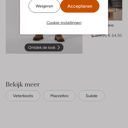
Accepteren
Weigeren
Laatste maten
-50%
Cookie-instellingen
Porto Milano
Overshirt
€ 129,95
€ 64,95
Ontdek de look
Bekijk meer
Veterboots
Mazzeltov
Suède