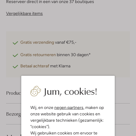
Reserveer direct in een van onze 37 boutiques
Vergelijkbare items
Gratis verzending
vanaf €75,-
Gratis retourneren
binnen 30 dagen*
Betaal achteraf
met Klarna
Jum, cookies!
Product informatie
Wij, en onze
negen partners
, maken op
Bezorgen & retourneren
onze website gebruik van cookies en
vergelijkbare technieken (gezamenlijk:
"cookies").
Wij gebruiken cookies om ervoor te