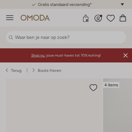
Gratis standaard verzending*
Menu
Shop nu:
jouw must-haves tot 70% korting!
Terug
Boots Heren
4 items