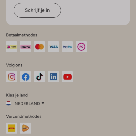
Schrijf je in
Betaalmethodes
Volg ons
Omoda
Omoda
Omoda
Omoda
Omoda
Kies je land
Instagram
Facebook
TikTok
LinkedIn
YouTube
NEDERLAND
Kies
Verzendmethodes
je
Sluit
land
Nederland