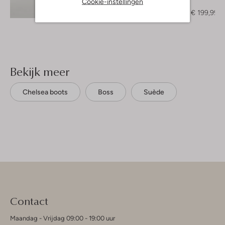
Cookie-instellingen
Colbert
Ontdek de look
€ 399,95
€ 199,99
Bekijk meer
Chelsea boots
Boss
Suède
Contact
Maandag - Vrijdag 09:00 - 19:00 uur