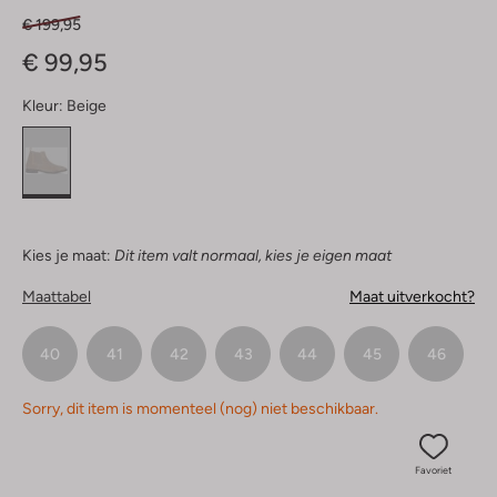
€ 199,95
€ 99,95
Kleur:
Beige
Kies je maat:
Dit item valt normaal, kies je eigen maat
Maattabel
Maat uitverkocht?
40
41
42
43
44
45
46
Sorry, dit item is momenteel (nog) niet beschikbaar.
Favoriet