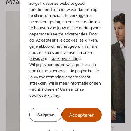
Maak je
look compleet
zorgen dat onze website goed
functioneert, om jouw voorkeuren op
te slaan, om inzicht te verkrijgen in
bezoekersgedrag en om een profiel op
te bouwen van jouw online gedrag voor
gepersonaliseerde advertenties. Door
op "Accepteer alle cookies" te klikken,
ga je akkoord met het gebruik van alle
cookies zoals omschreven in onze
privacy-
en
cookieverklaring
.
Wil je je voorkeuren wijzigen? Via de
cookieknop onderaan de pagina kun je
jouw toestemming ieder moment
intrekken. Wil je meer informatie of een
klacht indienen? Ga naar onze
cookieverklaring
.
Laatste item
Accepteren
Weigeren
-50%
Boss Black