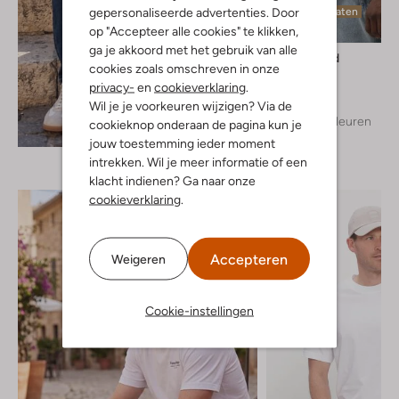
gepersonaliseerde advertenties. Door
Laatste maten
op "Accepteer alle cookies" te klikken,
ga je akkoord met het gebruik van alle
Woodbird
cookies zoals omschreven in onze
T-shirt
privacy-
en
cookieverklaring
.
€ 39,99
Wil je je voorkeuren wijzigen? Via de
+ meer kleuren
cookieknop onderaan de pagina kun je
Ontdek de look
jouw toestemming ieder moment
intrekken. Wil je meer informatie of een
klacht indienen? Ga naar onze
cookieverklaring
.
Accepteren
Weigeren
Cookie-instellingen