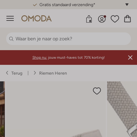
Gratis standaard verzending*
Menu
Shop nu:
jouw must-haves tot 70% korting!
Terug
Riemen Heren