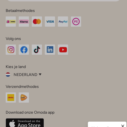
Betaalmethodes
Volg ons
Omoda
Omoda
Omoda
Omoda
Omoda
Kies je land
Instagram
Facebook
TikTok
LinkedIn
YouTube
NEDERLAND
Kies
Verzendmethodes
je
Sluit
land
Nederland
België
(Nederlands)
Download onze Omoda app
Belgique
(Français)
Deutschland