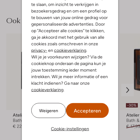
te slaan, om inzicht te verkrijgen in
bezoekersgedrag en om een profiel op
te bouwen van jouw online gedrag voor
Ook iets voor jou?
gepersonaliseerde advertenties. Door
op "Accepteer alle cookies" te klikken,
ga je akkoord met het gebruik van alle
cookies zoals omschreven in onze
privacy-
en
cookieverklaring
.
Wil je je voorkeuren wijzigen? Via de
cookieknop onderaan de pagina kun je
jouw toestemming ieder moment
intrekken. Wil je meer informatie of een
klacht indienen? Ga naar onze
cookieverklaring
.
-30%
Accepteren
Weigeren
Atelier Rebul
Atelier Rebul
Atelie
Bath & Body
Bath & Body
Bath &
€ 22,99
€ 24,99
€ 17,9
Cookie-instellingen