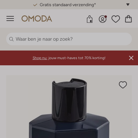
Gratis standaard verzending*
Menu
Shop nu:
jouw must-haves tot 70% korting!