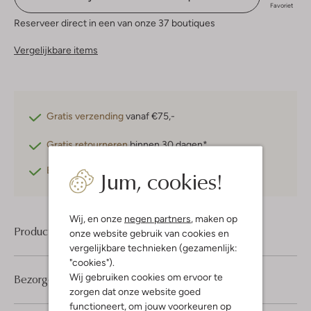
Favoriet
Reserveer direct in een van onze 37 boutiques
Vergelijkbare items
Gratis verzending
vanaf €75,-
Gratis retourneren
binnen 30 dagen*
Betaal achteraf
met Klarna
Jum, cookies!
Wij, en onze
negen partners
, maken op
Product informatie
onze website gebruik van cookies en
vergelijkbare technieken (gezamenlijk:
"cookies").
Wij gebruiken cookies om ervoor te
Bezorgen & retourneren
zorgen dat onze website goed
functioneert, om jouw voorkeuren op