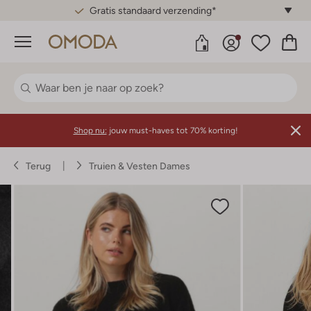
Gratis standaard verzending*
Menu
Shop nu:
jouw must-haves tot 70% korting!
Terug
Truien & Vesten Dames