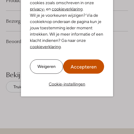
Product informatie
cookies zoals omschreven in onze
privacy-
en
cookieverklaring
.
Wil je je voorkeuren wijzigen? Via de
Bezorgen & retourneren
cookieknop onderaan de pagina kun je
jouw toestemming ieder moment
intrekken. Wil je meer informatie of een
2
3
klacht indienen? Ga naar onze
Beoordelingen
(2)
3
/5
Sterren
cookieverklaring
.
Accepteren
Weigeren
Bekijk meer
Cookie-instellingen
Truien
Msch Copenhagen
Wol