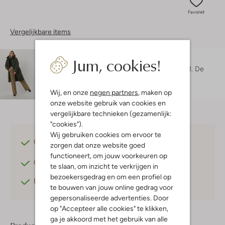
Favoriet
Vergelijkbare items
Jum, cookies!
Maatadvies
Danielle is 1 meter 74 lang en draagt maat S/M.
De
pasvorm is
regular fit
.
Wij, en onze
negen partners
, maken op
onze website gebruik van cookies en
vergelijkbare technieken (gezamenlijk:
"cookies").
Wij gebruiken cookies om ervoor te
Gratis verzending
vanaf €75,-
zorgen dat onze website goed
functioneert, om jouw voorkeuren op
Gratis retourneren
binnen 30 dagen*
te slaan, om inzicht te verkrijgen in
bezoekersgedrag en om een profiel op
Betaal achteraf
met Klarna
te bouwen van jouw online gedrag voor
gepersonaliseerde advertenties. Door
op "Accepteer alle cookies" te klikken,
ga je akkoord met het gebruik van alle