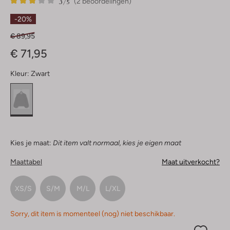
3
2
3
/5
(2 beoordelingen)
Sterren
-20%
€ 89,95
€ 71,95
Kleur:
Zwart
Kies je maat:
Dit item valt normaal, kies je eigen maat
Maattabel
Maat uitverkocht?
XS/S
S/M
M/L
L/XL
Sorry, dit item is momenteel (nog) niet beschikbaar.