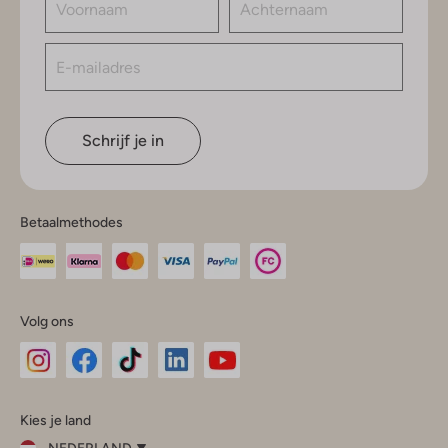
Schrijf je in
Betaalmethodes
Volg ons
Omoda
Omoda
Omoda
Omoda
Omoda
Kies je land
Instagram
Facebook
TikTok
LinkedIn
YouTube