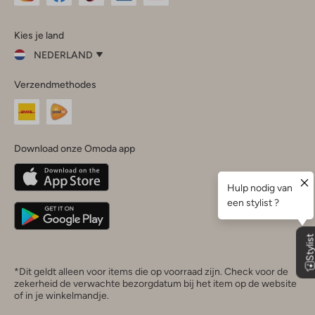
Omoda
Omoda
Omoda
Omoda
Omoda
Kies je land
Instagram
Facebook
TikTok
LinkedIn
YouTube
NEDERLAND
Kies
Verzendmethodes
je
Sluit
land
Nederland
België
(Nederlands)
Download onze Omoda app
Belgique
(Français)
Deutschland
*Dit geldt alleen voor items die op voorraad zijn. Check voor de
zekerheid de verwachte bezorgdatum bij het item op de website
of in je winkelmandje.