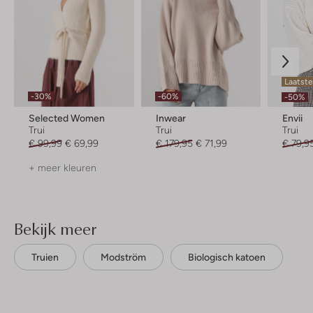
Laatste
-30%
-60%
-50%
Selected Women
Inwear
Envii
Trui
Trui
Trui
€ 99,99
€ 69,99
€ 179,95
€ 71,99
€ 79,9
+ meer kleuren
Bekijk meer
Truien
Modström
Biologisch katoen