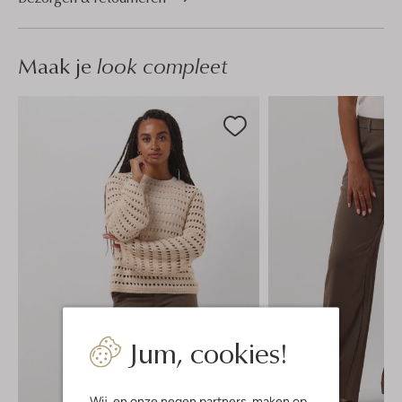
Maak je
look compleet
Jum, cookies!
Wij, en onze
negen partners
, maken op