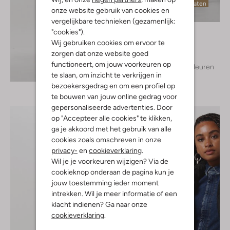
Laatste maten
onze website gebruik van cookies en
vergelijkbare technieken (gezamenlijk:
Object
"cookies").
Pantalon
Wij gebruiken cookies om ervoor te
€ 49,99
zorgen dat onze website goed
functioneert, om jouw voorkeuren op
+ meer kleuren
Ontdek de look
te slaan, om inzicht te verkrijgen in
bezoekersgedrag en om een profiel op
te bouwen van jouw online gedrag voor
gepersonaliseerde advertenties. Door
op "Accepteer alle cookies" te klikken,
ga je akkoord met het gebruik van alle
cookies zoals omschreven in onze
privacy-
en
cookieverklaring
.
Wil je je voorkeuren wijzigen? Via de
cookieknop onderaan de pagina kun je
jouw toestemming ieder moment
intrekken. Wil je meer informatie of een
klacht indienen? Ga naar onze
cookieverklaring
.