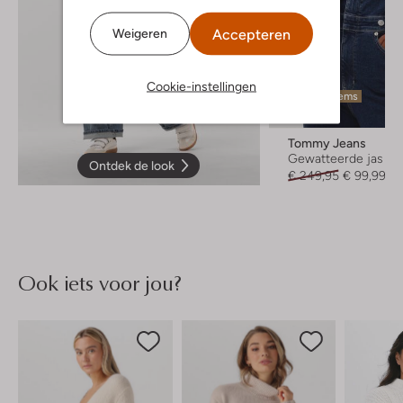
Accepteren
Weigeren
Cookie-instellingen
Laatste items
-60%
Tommy Jeans
Gewatteerde jas
Ontdek de look
€ 249,95
€ 99,99
Ook iets voor jou?