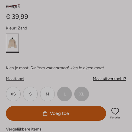
€ 99,95
€ 39,99
Kleur:
Zand
Kies je maat:
Dit item valt normaal, kies je eigen maat
Maattabel
Maat uitverkocht?
XS
S
M
L
XL
Voeg toe
Favoriet
Vergelijkbare items