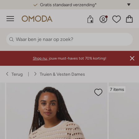
Gratis standaard verzending*
Menu
Shop nu:
jouw must-haves tot 70% korting!
Terug
Truien & Vesten Dames
7 items