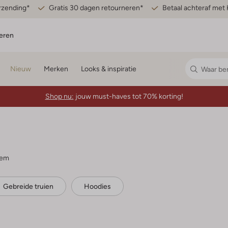
erzending*
Gratis 30 dagen retourneren*
Betaal achteraf met 
eren
Nieuw
Merken
Looks & inspiratie
Shop nu:
jouw must-haves tot 70% korting!
tem
Gebreide truien
Hoodies