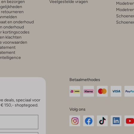
n en bezorgen
Veelgestelde vragen
Modetren
gelijkheden
Modetren
n retourneren
Schoenen
anmelden
aat en onderhoud
Schoenen
en onderhoud
r kortingscodes
en klachten
e voorwaarden
tatement
atement
 Intelligence
Betaalmethodes
e deals, speciaal voor
p € 150,- shoptegoed.
Volg ons
Omoda
Omoda
Omoda
Omoda
Om