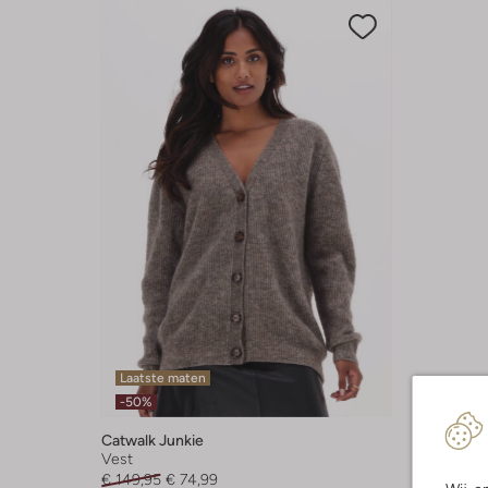
Laatste maten
-50%
Catwalk Junkie
Vest
€ 149,95
€ 74,99