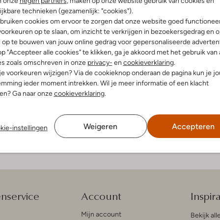
n onze
negen partners
, maken op onze website gebruik van cookies en
ijkbare technieken (gezamenlijk: "cookies").
bruiken cookies om ervoor te zorgen dat onze website goed functionee
e kant te laten zien via mode. Een vest van Catwalk Junkie is dan ook vo
oorkeuren op te slaan, om inzicht te verkrijgen in bezoekersgedrag en 
uren en unieke prints terugkomen. Een Catwalk Junkie-vest is het ideale k
l op te bouwen van jouw online gedrag voor gepersonaliseerde advertent
een vest van Catwalk Junkie maak jij een echt fashionstatement.
p "Accepteer alle cookies" te klikken, ga je akkoord met het gebruik van 
lk Junkie-vest?
es zoals omschreven in onze
privacy-
en
cookieverklaring
.
 je voorkeuren wijzigen? Via de cookieknop onderaan de pagina kun je j
mming ieder moment intrekken. Wil je meer informatie of een klacht
utfits. Wil je een alledaagse look creëren? Draag dan een vest op een h
nen? Ga naar onze
cookieverklaring
.
r een casual, maar nette look. Wil je de look een nettere touch geven? 
 is ook goed te matchen met een jurk. Vooral in de winter kan een jurkje
ren en printjes. Geef bijvoorbeeld je outfit meer kleur door een basic j
en ga in de zomer voor een paar zomerse sandaaltjes. Een vest kun je zowe
Weigeren
Accepteren
 en koelt het s ’avonds af? Dan is een vest van Catwalk Junkie het ideal
kie-instellingen
 de andere items van Catwalk Junkie? Shop dan de hele
collectie
en chec
enservice
Account
Inspira
Mijn account
Bekijk all