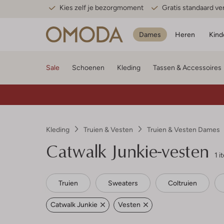
Kies zelf je bezorgmoment
Gratis standaard v
Dames
Heren
Kind
Sale
Schoenen
Kleding
Tassen & Accessoires
Kleding
Truien & Vesten
Truien & Vesten Dames
Catwalk Junkie-vesten
1 i
Truien
Sweaters
Coltruien
Catwalk Junkie
Vesten