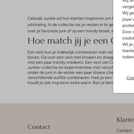
Wij, e
vergel
Wij ge
Catwalk Junkie wil hun klanten inspireren om hun creatiev
jouw v
uitstraling. In de collectie zie je vesten in te gekke kle
profie
over je favoriete jurk of op een trendy broek, want met 
Door o
Hoe match jij je een Catwa
cooki
Wil je
toeste
Een vest kun je makkelijk combineren met verschillende o
indie
boven. Ga voor een vest met knopen en draag ‘m dicht voo
met een paar trendy sneakers. Een vest van Catwalk Junkie
Junkie-collectie en experimenteer met verschillende kleu
onder de jurk in de winter een paar stoere chelsea boots 
verschillende outfits combineren. Heb je een tuinfeestje
Coo
houdt je ook nog eens extra warm. Ben je benieuwd naar
Klant
Contact
Contact