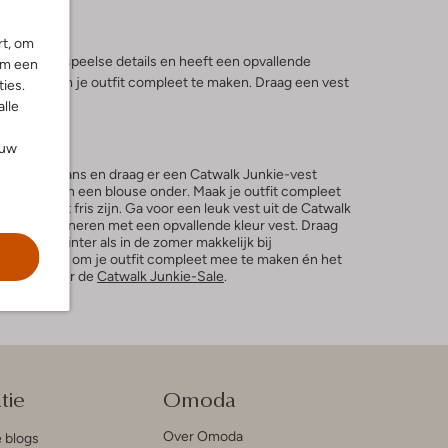
rt, om
orzien van speelse details en heeft een opvallende
om een
ledingstuk om je outfit compleet te maken. Draag een vest
ies.
alle
ouw
igh waist jeans en draag er een Catwalk Junkie-vest
Draag er dan een blouse onder. Maak je outfit compleet
 soms wat fris zijn. Ga voor een leuk vest uit de Catwalk
urk te combineren met een opvallende kleur vest. Draag
l in de winter als in de zomer makkelijk bij
e kledingstuk om je outfit compleet mee te maken én het
k ook zeker de
Catwalk Junkie-Sale
.
tie
Omoda
Over Omoda
e blogs