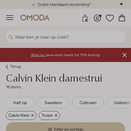
Gratis standaard verzending*
Menu
Shop nu:
jouw must-haves tot 70% korting!
Terug
Calvin Klein damestrui
16 items
Half zip
Sweaters
Coltruien
Gebreide
Calvin Klein
Truien
Filter en sorteer