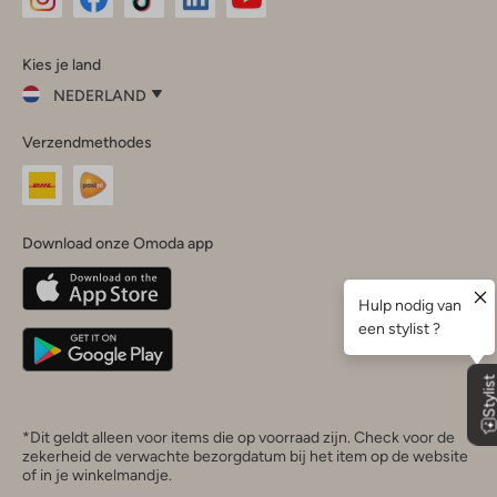
Omoda
Omoda
Omoda
Omoda
Omoda
Kies je land
Instagram
Facebook
TikTok
LinkedIn
YouTube
NEDERLAND
Kies
Verzendmethodes
je
Sluit
land
Nederland
België
(Nederlands)
Download onze Omoda app
Belgique
(Français)
Deutschland
*Dit geldt alleen voor items die op voorraad zijn. Check voor de
zekerheid de verwachte bezorgdatum bij het item op de website
of in je winkelmandje.