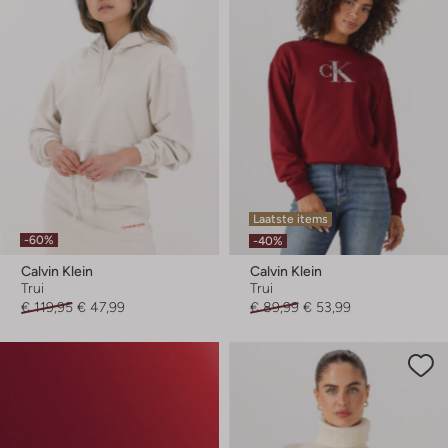
Laatste items
-60%
-40%
Calvin Klein
Calvin Klein
Trui
Trui
€ 119,95
€ 47,99
€ 89,99
€ 53,99