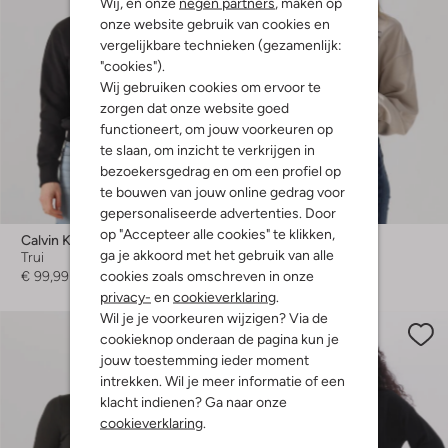
Wij, en onze
negen partners
, maken op
onze website gebruik van cookies en
vergelijkbare technieken (gezamenlijk:
"cookies").
Wij gebruiken cookies om ervoor te
zorgen dat onze website goed
functioneert, om jouw voorkeuren op
te slaan, om inzicht te verkrijgen in
bezoekersgedrag en om een profiel op
Laatste maten
te bouwen van jouw online gedrag voor
-60%
gepersonaliseerde advertenties. Door
op "Accepteer alle cookies" te klikken,
Calvin Klein
Calvin Klein
ga je akkoord met het gebruik van alle
Trui
Sweater
cookies zoals omschreven in onze
€ 99,99
€ 89,99
€ 35,99
privacy-
en
cookieverklaring
.
Wil je je voorkeuren wijzigen? Via de
cookieknop onderaan de pagina kun je
jouw toestemming ieder moment
intrekken. Wil je meer informatie of een
klacht indienen? Ga naar onze
cookieverklaring
.