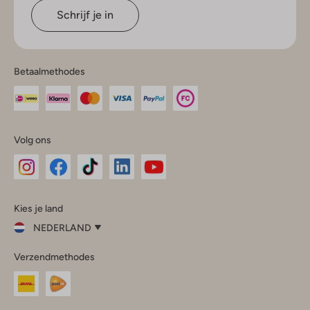
Schrijf je in
Betaalmethodes
Volg ons
Omoda
Omoda
Omoda
Omoda
Omoda
Kies je land
Instagram
Facebook
TikTok
LinkedIn
YouTube
NEDERLAND
Kies
Verzendmethodes
je
Sluit
land
Nederland