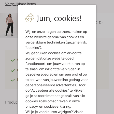
Vergelijkbare items
Jum, cookies!
Maatadvies
Maruschka is 1 meter 72 lang en draagt maat S.
De
pasvorm is
losvallend
.
Wij, en onze
negen partners
, maken op
onze website gebruik van cookies en
vergelijkbare technieken (gezamenlijk:
"cookies").
Wij gebruiken cookies om ervoor te
zorgen dat onze website goed
Gratis verzending
vanaf €75,-
functioneert, om jouw voorkeuren op
te slaan, om inzicht te verkrijgen in
Gratis retourneren
binnen 30 dagen*
bezoekersgedrag en om een profiel op
Betaal achteraf
met Klarna
te bouwen van jouw online gedrag voor
gepersonaliseerde advertenties. Door
op "Accepteer alle cookies" te klikken,
ga je akkoord met het gebruik van alle
cookies zoals omschreven in onze
Product informatie
privacy-
en
cookieverklaring
.
Wil je je voorkeuren wijzigen? Via de