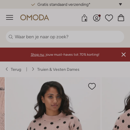
Gratis standaard verzending*
Menu
Shop nu:
jouw must-haves tot 70% korting!
Terug
Truien & Vesten Dames