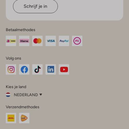
Schrijf je in
Betaalmethodes
Volg ons
Omoda
Omoda
Omoda
Omoda
Omoda
Kies je land
Instagram
Facebook
TikTok
LinkedIn
YouTube
NEDERLAND
Kies
Verzendmethodes
je
Sluit
land
Nederland