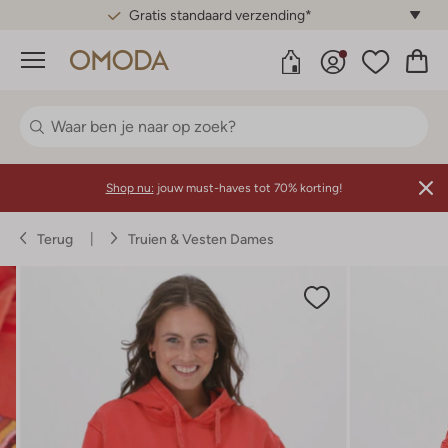
Gratis standaard verzending*
Menu
Shop nu:
jouw must-haves tot 70% korting!
Terug
Truien & Vesten Dames