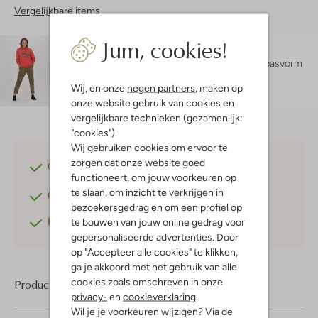
Vergelijkbare items
Jum, cookies!
Maatadvies
Lynn is 1 meter 67 lang en draagt maat S.
De pasvorm
is
losvallend
.
Wij, en onze
negen partners
, maken op
onze website gebruik van cookies en
vergelijkbare technieken (gezamenlijk:
"cookies").
Wij gebruiken cookies om ervoor te
zorgen dat onze website goed
Gratis verzending
vanaf €75,-
functioneert, om jouw voorkeuren op
te slaan, om inzicht te verkrijgen in
Gratis retourneren
binnen 30 dagen*
bezoekersgedrag en om een profiel op
Betaal achteraf
met Klarna
te bouwen van jouw online gedrag voor
gepersonaliseerde advertenties. Door
op "Accepteer alle cookies" te klikken,
ga je akkoord met het gebruik van alle
cookies zoals omschreven in onze
Product informatie
privacy-
en
cookieverklaring
.
Wil je je voorkeuren wijzigen? Via de