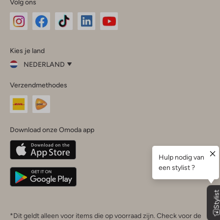
Volg ons
Omoda
Omoda
Omoda
Omoda
Omoda
Kies je land
Instagram
Facebook
TikTok
LinkedIn
YouTube
NEDERLAND
Kies
Verzendmethodes
je
Sluit
land
Nederland
België
(Nederlands)
Download onze Omoda app
Belgique
(Français)
Deutschland
*Dit geldt alleen voor items die op voorraad zijn. Check voor de