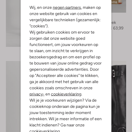
Laatste items
Wij, en onze
negen partners
, maken op
-20%
onze website gebruik van cookies en
Y.a.s.
vergelijkbare technieken (gezamenlijk:
Cargobroek
"cookies").
€ 79,95
€ 63,99
Wij gebruiken cookies om ervoor te
zorgen dat onze website goed
Ontdek de look
functioneert, om jouw voorkeuren op
te slaan, om inzicht te verkrijgen in
bezoekersgedrag en om een profiel op
te bouwen van jouw online gedrag voor
gepersonaliseerde advertenties. Door
op "Accepteer alle cookies" te klikken,
ga je akkoord met het gebruik van alle
cookies zoals omschreven in onze
privacy-
en
cookieverklaring
.
Wil je je voorkeuren wijzigen? Via de
cookieknop onderaan de pagina kun je
jouw toestemming ieder moment
intrekken. Wil je meer informatie of een
klacht indienen? Ga naar onze
cookieverklaring
.