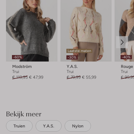
Laatste maten
-60%
-40%
-30%
Modström
Y.a.s.
Rouge 
Trui
Trui
Trui
€ 119,95
€ 47,99
€ 79,99
€ 55,99
€ 99,9
Bekijk meer
Truien
Y.a.s.
Nylon