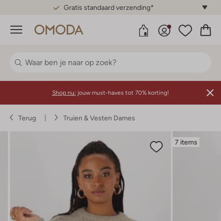
Gratis standaard verzending*
Menu
Shop nu:
jouw must-haves tot 70% korting!
Terug
Truien & Vesten Dames
7 items