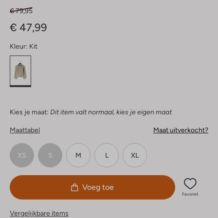
€ 79,95
€ 47,99
Kleur:
Kit
Kies je maat:
Dit item valt normaal, kies je eigen maat
Maattabel
Maat uitverkocht?
XS
S
M
L
XL
Voeg toe
Favoriet
Vergelijkbare items