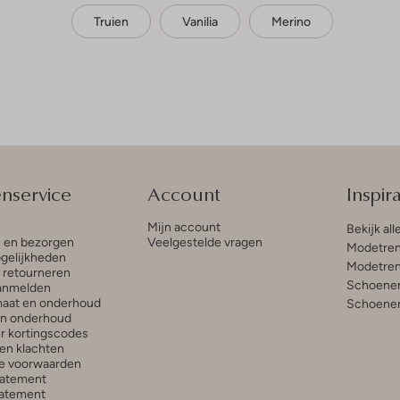
Truien
Vanilia
Merino
enservice
Account
Inspira
Mijn account
Bekijk all
n en bezorgen
Veelgestelde vragen
Modetren
gelijkheden
Modetren
n retourneren
Schoenen
anmelden
aat en onderhoud
Schoenen
en onderhoud
r kortingscodes
en klachten
e voorwaarden
tatement
atement