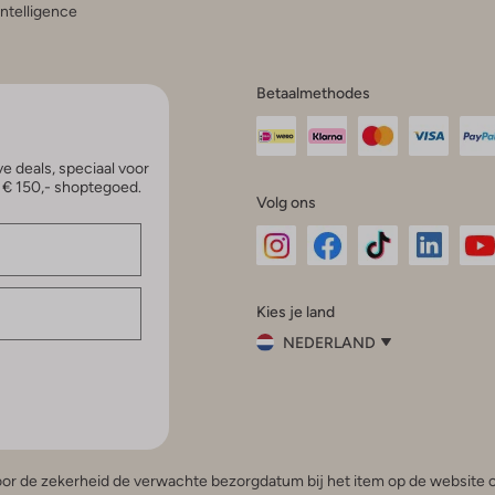
 Intelligence
Betaalmethodes
e deals, speciaal voor
p € 150,- shoptegoed.
Volg ons
Omoda
Omoda
Omoda
Omoda
Om
Kies je land
Instagram
Facebook
TikTok
LinkedI
Yo
NEDERLAND
Kies
je
Sluit
land
Nederland
België
(Nederlands)
 voor de zekerheid de verwachte bezorgdatum bij het item op de website o