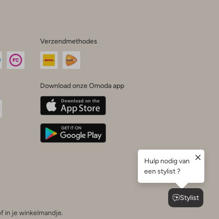
Verzendmethodes
Download onze Omoda app
oda
n
uTube
f in je winkelmandje.