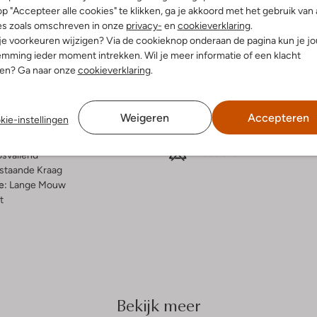
p "Accepteer alle cookies" te klikken, ga je akkoord met het gebruik van 
es zoals omschreven in onze
privacy-
en
cookieverklaring
.
elling & Pasvorm
Wasvoorschriften
 je voorkeuren wijzigen? Via de cookieknop onderaan de pagina kun je j
mming ieder moment intrekken. Wil je meer informatie of een klacht
nen? Ga naar onze
cookieverklaring
.
Alleen handwassen
reep
Strijken op maximaal 110 °C
erino
ercentages:
Kan niet in de droogtromme
Weigeren
Accepteren
kie-instellingen
 Wol, 23% Polyester, 23%
Gewone chemische reinigi
Niet bleken
osvallend
staande Kraag
e:
Lange Mouw
t
Bekijk meer