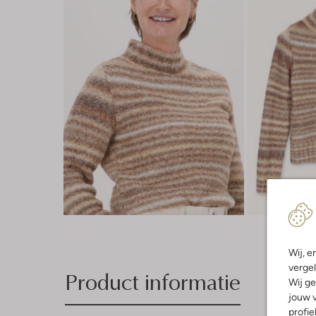
Wij, e
vergel
Product informatie
Wij ge
jouw v
profie