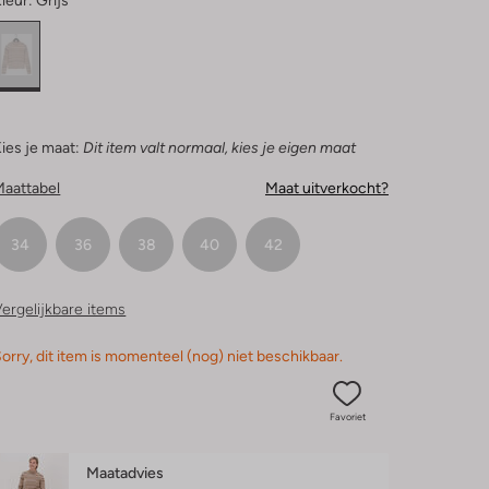
leur:
Grijs
ies je maat:
Dit item valt normaal, kies je eigen maat
Maattabel
Maat uitverkocht?
34
36
38
40
42
ergelijkbare items
orry, dit item is momenteel (nog) niet beschikbaar.
Favoriet
Maatadvies