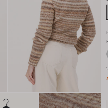
K
K
V
S