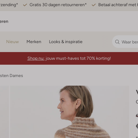
erzending*
Gratis 30 dagen retourneren*
Betaal achteraf met 
eren
Nieuw
Merken
Looks & inspiratie
Shop nu:
jouw must-haves tot 70% korting!
esten Dames
G
€