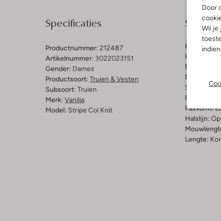
Door o
cooki
Specificaties
Samenst
Wil je
toeste
Kleur:
Grijs
Productnummer:
212487
indie
Patroon:
St
Artikelnummer:
3022023151
Materiaal:
M
Gender:
Dames
Materiaalp
Productsoort:
Truien & Vesten
Coo
54% Merino
Subsoort:
Truien
Polyamide
Merk:
Vanilia
Pasvorm:
L
Model:
Stripe Col Knit
Halslijn:
Op
Mouwlengt
Lengte:
Kor