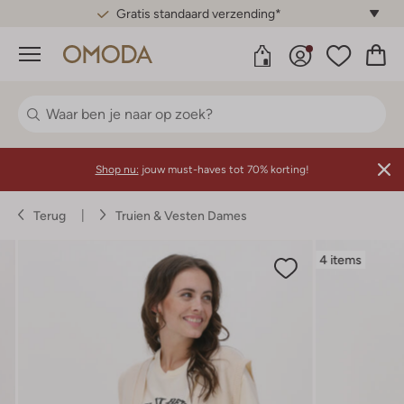
Gratis standaard verzending*
Menu
Shop nu:
jouw must-haves tot 70% korting!
Terug
Truien & Vesten Dames
4 items