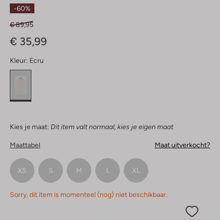
Sterren
-60%
€ 89,95
€ 35,99
Kleur:
Ecru
Kies je maat:
Dit item valt normaal, kies je eigen maat
Maattabel
Maat uitverkocht?
XS
S
M
L
XL
Sorry, dit item is momenteel (nog) niet beschikbaar.