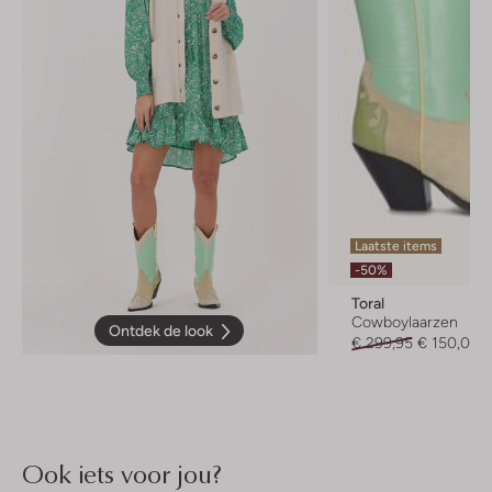
Laatste items
-50%
Toral
Cowboylaarzen
Ontdek de look
€ 299,95
€ 150,04
Ook iets voor jou?