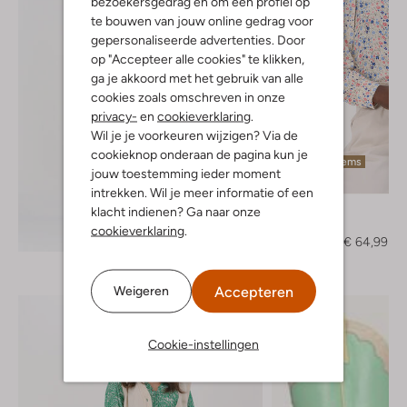
bezoekersgedrag en om een profiel op
te bouwen van jouw online gedrag voor
gepersonaliseerde advertenties. Door
op "Accepteer alle cookies" te klikken,
ga je akkoord met het gebruik van alle
cookies zoals omschreven in onze
privacy-
en
cookieverklaring
.
Wil je je voorkeuren wijzigen? Via de
cookieknop onderaan de pagina kun je
Laatste items
jouw toestemming ieder moment
-50%
intrekken. Wil je meer informatie of een
Moliin
klacht indienen? Ga naar onze
Blouse
cookieverklaring
.
Ontdek de look
€ 129,95
€ 64,99
Accepteren
Weigeren
Cookie-instellingen