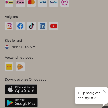
Volg ons
Omoda
Omoda
Omoda
Omoda
Omoda
Kies je land
Instagram
Facebook
TikTok
LinkedIn
YouTube
NEDERLAND
Kies
Verzendmethodes
je
Sluit
land
Nederland
België
(Nederlands)
Download onze Omoda app
Belgique
(Français)
Deutschland