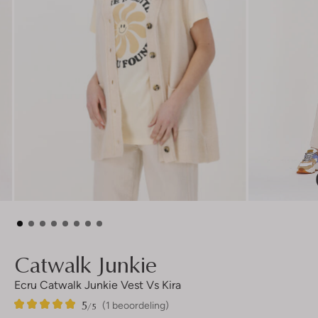
Catwalk Junkie
Ecru Catwalk Junkie Vest Vs Kira
5
1
5
/5
(1 beoordeling)