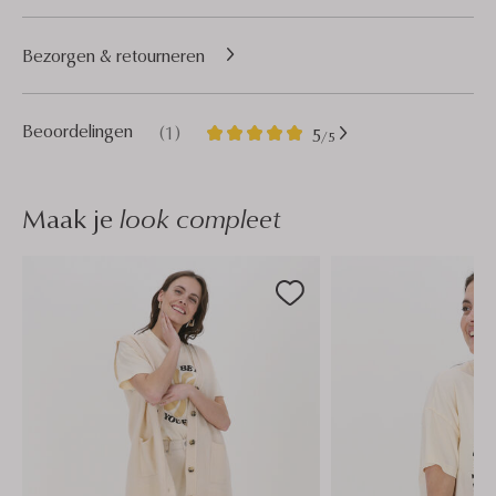
Bezorgen & retourneren
1
5
Beoordelingen
(1)
5
/5
Sterren
Maak je
look compleet