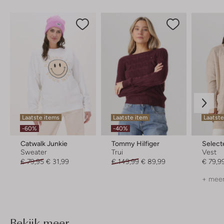
Laatste items
Laatste item
Laatst
-60%
-40%
Catwalk Junkie
Tommy Hilfiger
Selec
Sweater
Trui
Vest
€ 79,95
€ 31,99
€ 149,99
€ 89,99
€ 79,9
+ meer
Bekijk meer