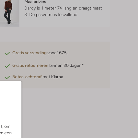
Maatadvies
Darcy is 1 meter 74 lang en draagt maat
S.
De pasvorm is
losvallend
.
Gratis verzending
vanaf €75,-
Gratis retourneren
binnen 30 dagen*
Betaal achteraf
met Klarna
rt, om
om een