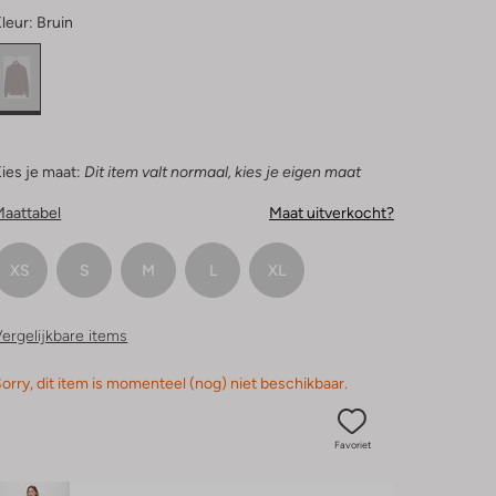
leur:
Bruin
ies je maat:
Dit item valt normaal, kies je eigen maat
Maattabel
Maat uitverkocht?
XS
S
M
L
XL
ergelijkbare items
orry, dit item is momenteel (nog) niet beschikbaar.
Favoriet