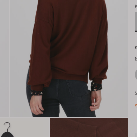
K
K
V
S