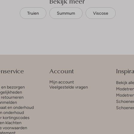
Bekijk meer
Truien
Summum
Viscose
enservice
Account
Inspira
Mijn account
Bekijk all
n en bezorgen
Veelgestelde vragen
Modetren
gelijkheden
Modetren
n retourneren
Schoenen
anmelden
aat en onderhoud
Schoenen
en onderhoud
r kortingscodes
en klachten
e voorwaarden
tatement