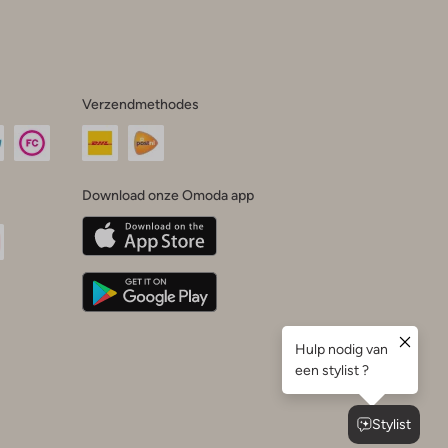
Verzendmethodes
Download onze Omoda app
oda
n
uTube