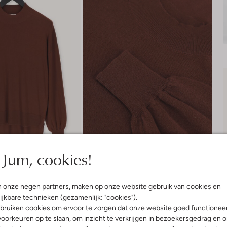
Jum, cookies!
n onze
negen partners
, maken op onze website gebruik van cookies en
ijkbare technieken (gezamenlijk: "cookies").
Bezorgen & retourneren
bruiken cookies om ervoor te zorgen dat onze website goed functionee
oorkeuren op te slaan, om inzicht te verkrijgen in bezoekersgedrag en 