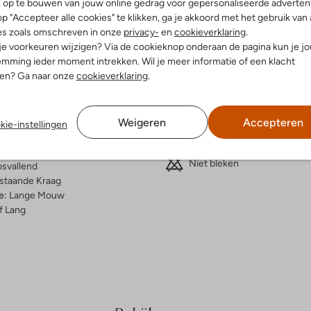
l op te bouwen van jouw online gedrag voor gepersonaliseerde advertent
p "Accepteer alle cookies" te klikken, ga je akkoord met het gebruik van 
es zoals omschreven in onze
privacy-
en
cookieverklaring
.
elling & Pasvorm
Wasvoorschriften
 je voorkeuren wijzigen? Via de cookieknop onderaan de pagina kun je j
mming ieder moment intrekken. Wil je meer informatie of een klacht
nen? Ga naar onze
cookieverklaring
.
Alleen handwassen
fen
Strijken op maximaal 110 °C
iscose
Weigeren
Accepteren
ercentages:
Kan niet in de droogtromme
kie-instellingen
e, 35% Polyamide En 30%
Niet chemisch reinigen
Niet bleken
osvallend
staande Kraag
e:
Lange Mouw
f Lang