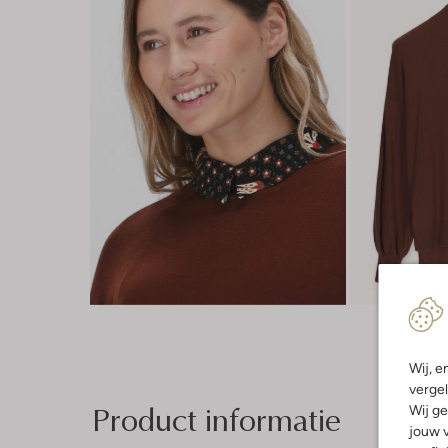
Wij, e
vergel
Product informatie
Wij ge
jouw v