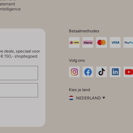
atement
 Intelligence
Betaalmethodes
e deals, speciaal voor
p € 150,- shoptegoed.
Volg ons
Omoda
Omoda
Omoda
Omoda
Om
Kies je land
Instagram
Facebook
TikTok
LinkedI
Yo
NEDERLAND
Kies
je
Sluit
land
Nederland