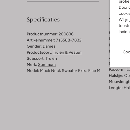
profie
Door o
cooki
Specificaties
Samenst
Wil je
toeste
indie
Kleur:
Bruin
Productnummer:
200836
Patroon:
Ef
Artikelnummer:
7s5588-7832
Materiaal:
V
Gender:
Dames
Materiaalp
Coo
Productsoort:
Truien & Vesten
35% Viscos
Subsoort:
Truien
Merinowol
Merk:
Summum
Pasvorm:
L
Model:
Mock Neck Sweater Extra Fine M
Halslijn:
Op
Mouwlengt
Lengte:
Hal