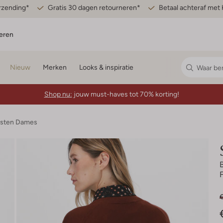
erzending*
Gratis 30 dagen retourneren*
Betaal achteraf met 
eren
Nieuw
Merken
Looks & inspiratie
Shop nu:
jouw must-haves tot 70% korting!
esten Dames
€