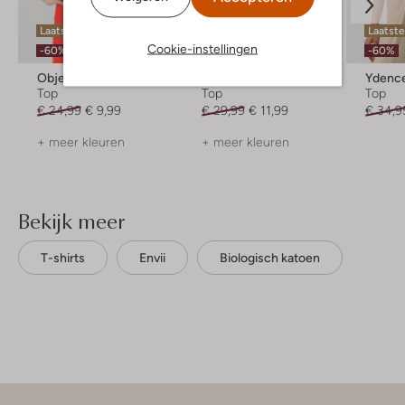
Laatste items
Laatste maten
Laatst
Cookie-instellingen
-60%
-60%
-60%
Object
Edited
Ydenc
Top
Top
Top
€ 24,99
€ 9,99
€ 29,99
€ 11,99
€ 34,9
+ meer kleuren
+ meer kleuren
Bekijk meer
T-shirts
Envii
Biologisch katoen