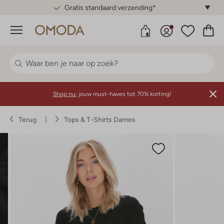
Gratis standaard verzending*
Menu
Shop nu:
jouw must-haves tot 70% korting!
Terug
Tops & T-Shirts Dames