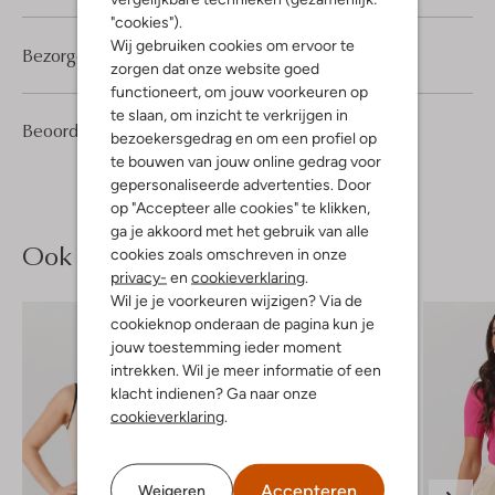
"cookies").
Wij gebruiken cookies om ervoor te
Bezorgen & retourneren
zorgen dat onze website goed
functioneert, om jouw voorkeuren op
te slaan, om inzicht te verkrijgen in
1
1
Beoordelingen
(1)
1
/5
bezoekersgedrag en om een profiel op
Ster
te bouwen van jouw online gedrag voor
gepersonaliseerde advertenties. Door
op "Accepteer alle cookies" te klikken,
ga je akkoord met het gebruik van alle
Ook iets voor jou?
cookies zoals omschreven in onze
privacy-
en
cookieverklaring
.
Wil je je voorkeuren wijzigen? Via de
cookieknop onderaan de pagina kun je
jouw toestemming ieder moment
intrekken. Wil je meer informatie of een
klacht indienen? Ga naar onze
cookieverklaring
.
Accepteren
Weigeren