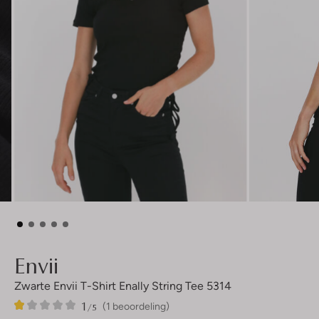
Envii
Zwarte Envii T-Shirt Enally String Tee 5314
1
1
1
/5
(1 beoordeling)