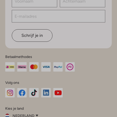
Schrijf je in
Betaalmethodes
Volg ons
Omoda
Omoda
Omoda
Omoda
Omoda
Kies je land
Instagram
Facebook
TikTok
LinkedIn
YouTube
NEDERLAND