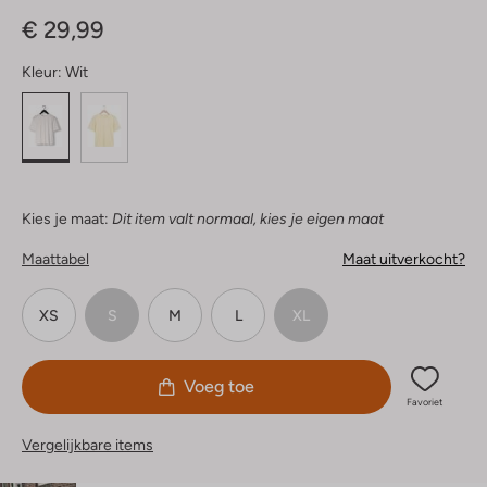
Sterren
€ 29,99
Kleur:
Wit
Kies je maat:
Dit item valt normaal, kies je eigen maat
Maattabel
Maat uitverkocht?
XS
S
M
L
XL
Voeg toe
Favoriet
Vergelijkbare items