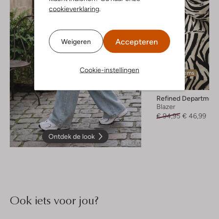
cookieverklaring
.
Accepteren
Weigeren
Cookie-instellingen
Laatste items
-50%
Refined Department
Blazer
€ 94,95
€ 46,99
Ontdek de look
Ook iets voor jou?