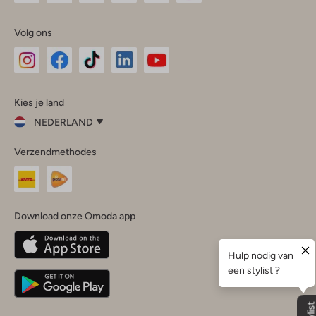
Volg ons
Omoda
Omoda
Omoda
Omoda
Omoda
Kies je land
Instagram
Facebook
TikTok
LinkedIn
YouTube
NEDERLAND
Kies
Verzendmethodes
je
Sluit
land
Nederland
België
(Nederlands)
Download onze Omoda app
Belgique
(Français)
Deutschland