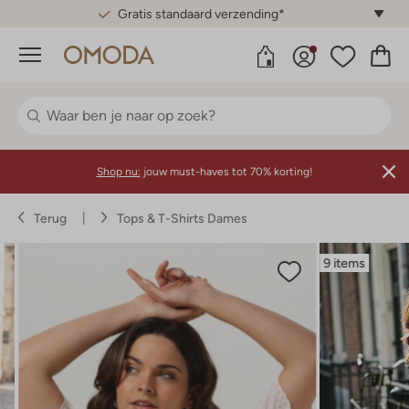
Gratis standaard verzending*
Menu
Shop nu:
jouw must-haves tot 70% korting!
Terug
Tops & T-Shirts Dames
9 items