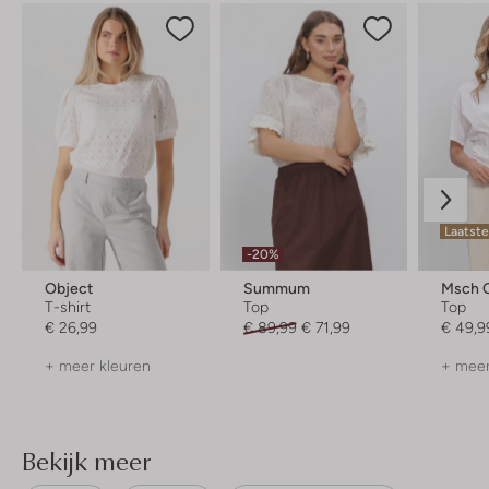
Laatst
-20%
Object
Summum
Msch 
T-shirt
Top
Top
€ 26,99
€ 89,99
€ 71,99
€ 49,9
+ meer kleuren
+ meer
Bekijk meer