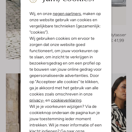
Wij, en onze
negen partners
, maken op
onze website gebruik van cookies en
-50%
vergelijkbare technieken (gezamenlijk:
Núnoo
"cookies").
Crossbodytassen
Wij gebruiken cookies om ervoor te
€ 84,95
€ 41,99
zorgen dat onze website goed
functioneert, om jouw voorkeuren op
Ontdek de look
te slaan, om inzicht te verkrijgen in
bezoekersgedrag en om een profiel op
te bouwen van jouw online gedrag voor
gepersonaliseerde advertenties. Door
op "Accepteer alle cookies" te klikken,
ga je akkoord met het gebruik van alle
cookies zoals omschreven in onze
privacy-
en
cookieverklaring
.
Wil je je voorkeuren wijzigen? Via de
cookieknop onderaan de pagina kun je
jouw toestemming ieder moment
intrekken. Wil je meer informatie of een
klacht indienen? Ga naar onze