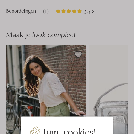
1
5
Beoordelingen
(1)
5
/5
Sterren
Maak je
look compleet
Jum, cookies!