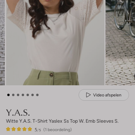
Video afspelen
Y.a.s.
Witte Y.a.s. T-Shirt Yaslex Ss Top W. Emb Sleeves S.
5
1
5
/5
(1 beoordeling)